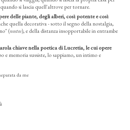
quando si lascia quell'altrove per tornare.
re delle piante, degli alberi, così potente e così
he quella decorativa - sotto il segno della nostalgia,
no" (
nostos
), e della distanza insopportabile in entrambe
ola chiave nella poetica di Lucretia, le cui opere
mpo e memoria sussiste, lo sappiamo, un intimo e
 separata da me
à