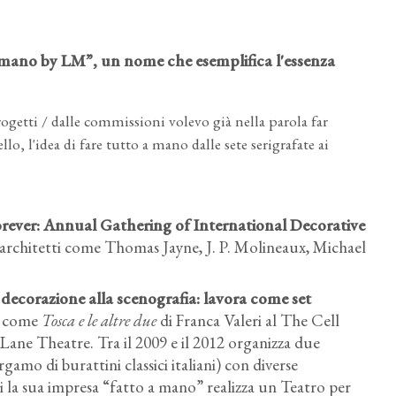
a mano by LM”, un nome che esemplifica l'essenza
rogetti / dalle commissioni volevo già nella parola far
llo, l'idea di fare tutto a mano dalle sete serigrafate ai
orever: Annual Gathering of International Decorative
e architetti come Thomas Jayne, J. P. Molineaux, Michael
 decorazione alla scenografia: lavora come set
s” come
Tosca e le altre due
di Franca Valeri al The Cell
Lane Theatre. Tra il 2009 e il 2012 organizza due
amo di burattini classici italiani) con diverse
 la sua impresa “fatto a mano” realizza un Teatro per