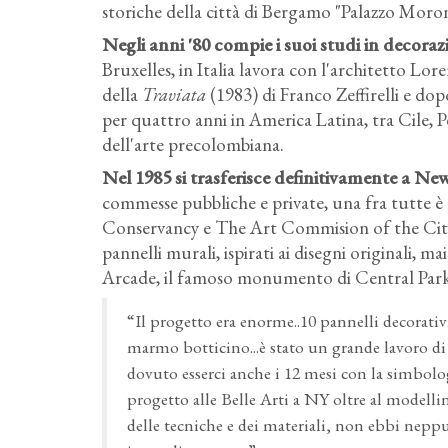
storiche della città di Bergamo "Palazzo Moron
Negli anni '80 compie i suoi studi in decoraz
Bruxelles, in Italia lavora con l'architetto L
della
Traviata
(1983) di Franco Zeffirelli e dop
per quattro anni in America Latina, tra Cile, 
dell'arte precolombiana.
Nel 1985 si trasferisce definitivamente a Ne
commesse pubbliche e private, una fra tutte è 
Conservancy e The Art Commision of the City
pannelli murali, ispirati ai disegni originali, 
Arcade, il famoso monumento di Central Park 
“Il progetto era enorme..10 pannelli decorativi
marmo botticino...è stato un grande lavoro di r
dovuto esserci anche i 12 mesi con la simbolog
progetto alle Belle Arti a NY oltre al modell
delle tecniche e dei materiali, non ebbi nepp