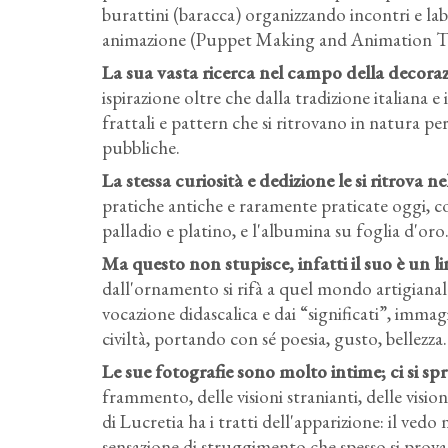
burattini (baracca) organizzando incontri e labo
animazione (Puppet Making and Animation The
La sua vasta ricerca nel campo della decorazi
ispirazione oltre che dalla tradizione italiana 
frattali e pattern che si ritrovano in natura pe
pubbliche.
La stessa curiosità e dedizione le si ritrova 
pratiche antiche e raramente praticate oggi, c
palladio e platino, e l'albumina su foglia d'oro
Ma questo non stupisce, infatti il suo è un 
dall'ornamento si rifà a quel mondo artigianal
vocazione didascalica e dai “significati”, immag
civiltà, portando con sé poesia, gusto, bellezza.
Le sue fotografie sono molto intime; ci si spro
frammento, delle visioni stranianti, delle visioni
di Lucretia ha i tratti dell'apparizione: il v
sensazione di struggimento che spesso si prova 