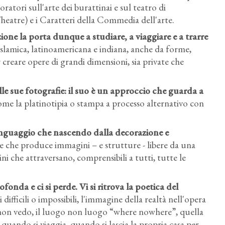
ratori sull'arte dei burattinai e sul teatro di
atre) e i Caratteri della Commedia dell'arte.
one la porta dunque a studiare, a viaggiare e a trarre
e islamica, latinoamericana e indiana, anche da forme,
r creare opere di grandi dimensioni, sia private che
nelle sue fotografie: il suo è un approccio che guarda a
ome la platinotipia o stampa a processo alternativo con
.
linguaggio che nascendo dalla decorazione e
e che produce immagini – e strutture - libere da una
ini che attraversano, comprensibili a tutti, tutte le
fonda e ci si perde. Vi si ritrova la poetica del
 difficili o impossibili, l'immagine della realtà nell'opera
edo non vedo, il luogo non luogo “where nowhere”, quella
quando si viaggia, quando si lascia la propria casa per