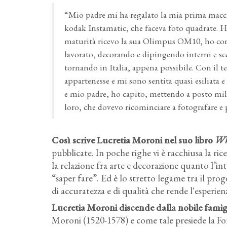
“Mio padre mi ha regalato la mia prima macchi
kodak Instamatic, che faceva foto quadrate. H
maturità ricevo la sua Olimpus OM10, ho conti
lavorato, decorando e dipingendo interni e s
tornando in Italia, appena possibile. Con il t
appartenesse e mi sono sentita quasi esiliata 
e mio padre, ho capito, mettendo a posto mili
loro, che dovevo ricominciare a fotografare e pr
Così scrive Lucretia Moroni nel suo libro
Wh
pubblicate. In poche righe vi è racchiusa la ri
la relazione fra arte e decorazione quanto l’in
“saper fare”. Ed è lo stretto legame tra il proge
di accuratezza e di qualità che rende l'esperien
Lucretia Moroni discende dalla nobile famigli
Moroni (1520-1578) e come tale presiede la Fo