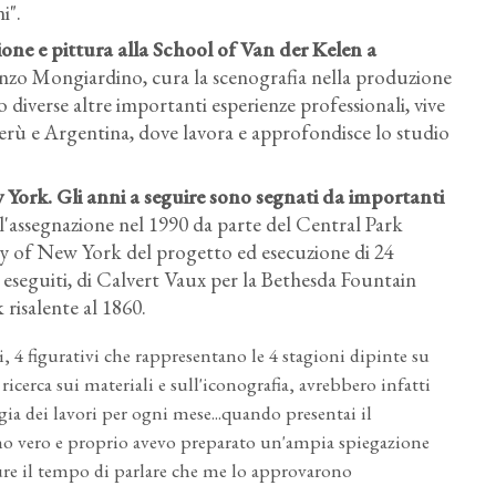
i".
ione e pittura alla School of Van der Kelen a
orenzo Mongiardino, cura la scenografia nella produzione
o diverse altre importanti esperienze professionali, vive
Perù e Argentina, dove lavora e approfondisce lo studio
w York. Gli anni a seguire sono segnati da importanti
l'assegnazione nel 1990 da parte del Central Park
 of New York del progetto ed esecuzione di 24
mai eseguiti, di Calvert Vaux per la Bethesda Fountain
risalente al 1860.
, 4 figurativi che rappresentano le 4 stagioni dipinte su
icerca sui materiali e sull'iconografia, avrebbero infatti
ia dei lavori per ogni mese...quando presentai il
ino vero e proprio avevo preparato un'ampia spiegazione
ure il tempo di parlare che me lo approvarono