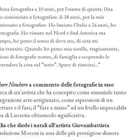
na fotografica a 10 anni, per l'esame di quinta. Una
o cominciato a fotografare. A 18 anni, per la mia
nuato a fotografare. Ho lasciato l'Italia a 24 anni, ho
cenografie. Ho vissuto nel Nord e Sud America ma
empo, ho perso il senso di dove ero, di cosa mi
e in transito. Quando ho perso mia sorella, tragicamente,
oni di fotografie nostre, di famiglia e scoprendo le
endere la cosa sul “serio”. Spero di riuscirci...”
ere Nowhere
a commento delle fotografie in esso
cerca di un'artista che ha concepito come essenziale tanto
tegrazione arte-artigianato, come espressioni di un
ttare e il fare, il “fare a mano” ad un livello impeccabile
za di Lucretia oltremodo significativa.
a che diede i natali all'artista Giovambattista
ndazione Moroni in una delle più prestigiose dimore