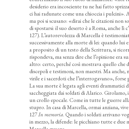
desiderio era incosciente tu ne hai fatto sprizzar
ci hai radunate come una chioccia i pulcini». A
ma poi si scusano: «dirai che le citazioni non
di spostarsi: il suo deserto è a Roma, anche lì c’
127). L’autorevolezza di Marcella è testimoniat
successivamente alla morte di lei: quando lui
a proposito di un testo della Scrittura, si ricor
rispondeva, ma senza dire che l’opinione era s
altro: certo, perché così mostrava quello che d
discepoli e testimoni, non maestri. Ma anche, 
virile e i sacerdoti che l’interrogavano», forse
La sua morte è legata agli eventi drammatici 
saccheggiata dai soldati di Alarico. Girolamo, 
un crollo epocale. Come in tutte le guerre alla
stupro. In casa di Marcella, ormai anziana, vive
127
In memoria
. Quando i soldati arrivano vog
in mezzo, la difende: le picchiano tutte e due
Marcella muore.