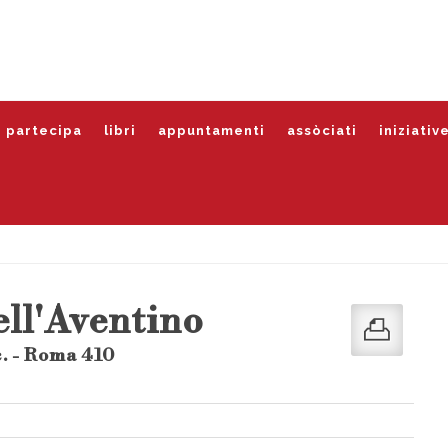
partecipa
libri
appuntamenti
assòciati
iniziativ
ell'Aventino
. - Roma 410