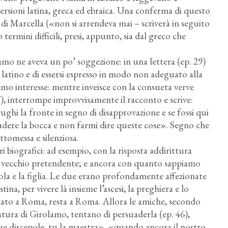
sioni latina, greca ed ebraica. Una conferma di questo
di Marcella («non si arrendeva mai – scriverà in seguito
termini difficili, presi, appunto, sia dal greco che
mo ne aveva un po’ soggezione: in una lettera (ep. 29)
le latino e di essersi espresso in modo non adeguato alla
emo interesse: mentre inveisce con la consueta verve
7), interrompe improvvisamente il racconto e scrive:
ghi la fronte in segno di disapprovazione e se fossi qui
iudere la bocca e non farmi dire queste cose». Segno che
tomessa e silenziosa.
i biografici: ad esempio, con la risposta addirittura
 e vecchio pretendente; e ancora con quanto sappiamo
la e la figlia. Le due erano profondamente affezionate
ina, per vivere là insieme l’ascesi, la preghiera e lo
iziato a Roma, resta a Roma. Allora le amiche, secondo
ura di Girolamo, tentano di persuaderla (ep. 46),
tue discepole, tu la maestra», «quando ancora il nostro