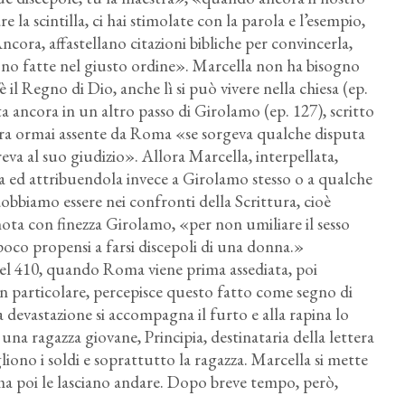
e la scintilla, ci hai stimolate con la parola e l’esempio,
ncora, affastellano citazioni bibliche per convincerla,
 sono fatte nel giusto ordine». Marcella non ha bisogno
è il Regno di Dio, anche lì si può vivere nella chiesa (ep.
a ancora in un altro passo di Girolamo (ep. 127), scritto
 era ormai assente da Roma «se sorgeva qualche disputa
reva al suo giudizio». Allora Marcella, interpellata,
ua ed attribuendola invece a Girolamo stesso o a qualche
obbiamo essere nei confronti della Scrittura, cioè
nota con finezza Girolamo, «per non umiliare il sesso
 poco propensi a farsi discepoli di una donna.»
del 410, quando Roma viene prima assediata, poi
in particolare, percepisce questo fatto come segno di
 devastazione si accompagna il furto e alla rapina lo
 una ragazza giovane, Principia, destinataria della lettera
liono i soldi e soprattutto la ragazza. Marcella si mette
 ma poi le lasciano andare. Dopo breve tempo, però,