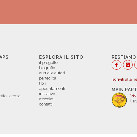
 APS
ESPLORA IL SITO
RESTIAMO
il progetto
biografie
autrici e autori
partecipa
Iscriviti alla 
libri
appuntamenti
MAIN PAR
iniziative
Nel
otto licenza
assòciati
Il T
contatti