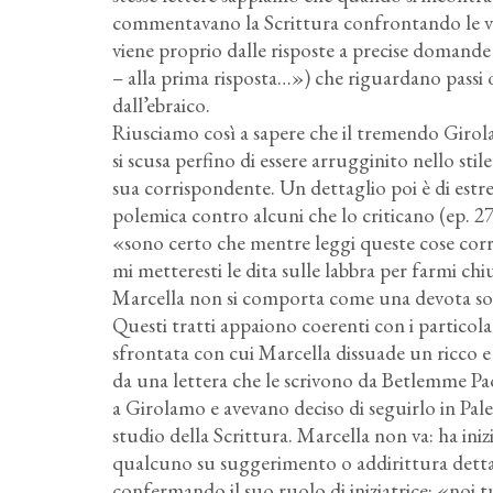
commentavano la Scrittura confrontando le ver
viene proprio dalle risposte a precise domande 
– alla prima risposta…») che riguardano passi o 
dall’ebraico.
Riusciamo così a sapere che il tremendo Girola
si scusa perfino di essere arrugginito nello sti
sua corrispondente. Un dettaglio poi è di estr
polemica contro alcuni che lo criticano (ep. 2
«sono certo che mentre leggi queste cose corru
mi metteresti le dita sulle labbra per farmi ch
Marcella non si comporta come una devota sot
Questi tratti appaiono coerenti con i particolar
sfrontata con cui Marcella dissuade un ricco
da una lettera che le scrivono da Betlemme Pao
a Girolamo e avevano deciso di seguirlo in Palest
studio della Scrittura. Marcella non va: ha in
qualcuno su suggerimento o addirittura dettat
confermando il suo ruolo di iniziatrice: «noi 