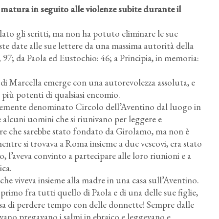
atura in seguito alle violenze subite durante il
ato gli scritti, ma non ha potuto eliminare le sue
ste date alle sue lettere da una massima autorità della
; 97; da Paola ed Eustochio: 46; a Principia, in memoria:
a di Marcella emerge con una autorevolezza assoluta, e
 più potenti di qualsiasi encomio.
temente denominato Circolo dell’Aventino dal luogo in
 alcuni uomini che si riunivano per leggere e
ere che sarebbe stato fondato da Girolamo, ma non è
 mentre si trovava a Roma insieme a due vescovi, era stato
, l’aveva convinto a partecipare alle loro riunioni e a
ica.
che viveva insieme alla madre in una casa sull’Aventino.
primo fra tutti quello di Paola e di una delle sue figlie,
sa di perdere tempo con delle donnette! Sempre dalle
vano pregavano i salmi in ebraico e leggevano e