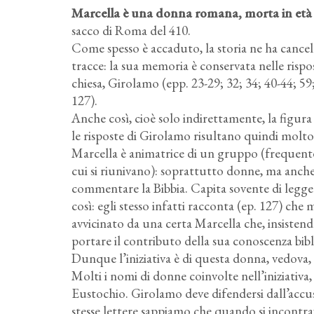
Marcella è una donna romana, morta in età m
sacco di Roma del 410.
Come spesso è accaduto, la storia ne ha cancell
tracce: la sua memoria è conservata nelle rispo
chiesa, Girolamo (epp. 23-29; 32; 34; 40-44; 59
127).
Anche così, cioè solo indirettamente, la figur
le risposte di Girolamo risultano quindi molto
Marcella è animatrice di un gruppo (frequen
cui si riunivano): soprattutto donne, ma anche
commentare la Bibbia. Capita sovente di legg
così: egli stesso infatti racconta (ep. 127) che
avvicinato da una certa Marcella che, insistendo
portare il contributo della sua conoscenza bibl
Dunque l’iniziativa è di questa donna, vedova, 
Molti i nomi di donne coinvolte nell’iniziativa, 
Eustochio. Girolamo deve difendersi dall’accu
stesse lettere sappiamo che quando si incontra