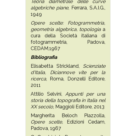
Teoria diametrale delle curve
algebriche piane
, Ferrara, S.A.I.G.,
1949
Opere scelte: Fotogrammetria,
geometria algebrica, topologia
a
cura della Società italiana di
fotogrammetria, Padova,
CEDAM,1967
Bibliografia
Elisabetta Strickland,
Scienziate
d'Italia, Diciannove vite per la
ricerca
, Roma, Donzelli Editore,
2011
Attilio Selvini,
Appunti per una
storia della topografia in Italia nel
XX secolo
, Maggioli Editore, 2013
Margherita Beloch Piazzolla,
Opere scelte,
Edizioni Cedam,
Padova, 1967