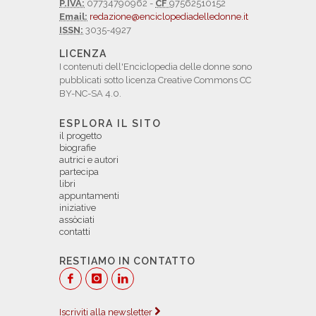
P.IVA:
07734790962 -
CF
97562510152
Email:
redazione@enciclopediadelledonne.it
ISSN:
3035-4927
LICENZA
I contenuti dell'Enciclopedia delle donne sono
pubblicati sotto licenza Creative Commons CC
BY-NC-SA 4.0.
ESPLORA IL SITO
il progetto
biografie
autrici e autori
partecipa
libri
appuntamenti
iniziative
assòciati
contatti
RESTIAMO IN CONTATTO
Iscriviti alla newsletter