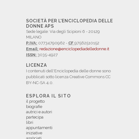
SOCIETÀ PER L'ENCICLOPEDIA DELLE
DONNE APS
Sede legale: Via degli Scipioni 6 - 20129
MILANO
P.IVA:
07734790962 -
CF
97562510152
Email:
redazione@enciclopediadelledonne.it
ISSN:
3035-4927
LICENZA
I contenuti dell'Enciclopedia delle donne sono
pubblicati sotto licenza Creative Commons CC
BY-NC-SA 4.0.
ESPLORA IL SITO
il progetto
biografie
autrici e autori
partecipa
libri
appuntamenti
iniziative
assòciati