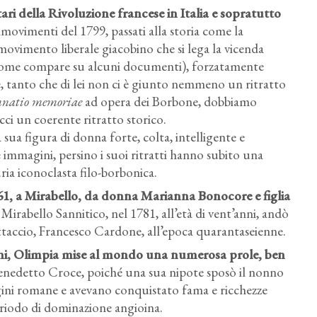
tari della Rivoluzione francese in Italia e sopratutto
ovimenti del 1799, passati alla storia come la
l movimento liberale giacobino che si lega la vicenda
come compare su alcuni documenti), forzatamente
e, tanto che di lei non ci è giunto nemmeno un ritratto
natio memoriae
ad opera dei Borbone, dobbiamo
acci un coerente ritratto storico.
sua figura di donna forte, colta, intelligente e
immagini, persino i suoi ritratti hanno subito una
ria iconoclasta filo-borbonica.
1761, a Mirabello, da donna Marianna Bonocore e figlia
irabello Sannitico, nel 1781, all’età di vent’anni, andò
ttaccio, Francesco Cardone, all’epoca quarantaseienne.
anni, Olimpia mise al mondo una numerosa prole, ben
o Benedetto Croce, poiché una sua nipote sposò il nonno
igini romane e avevano conquistato fama e ricchezze
eriodo di dominazione angioina.