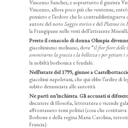
Vincenzo Sanchez, e soprattutto il giurista V
Vincenzo, allora poco più che ventenne, entrò s
pensiero e l’ardore che lo contraddistingueva
autore del noto
Saggio storico
e del
Platone in I
la Frangipane nelle vesti dell’attraente Mnesill
Presto il cenacolo di donna Olimpia divenne
giacobinismo molisano, dove “
il fior fiore del
ammirarne la grazia e la bellezza e per gettare i
la nobiltà borbonica e feudale.
Nell’estate del 1795, giunse a Castelbottac
giacobini napoletani, che qui ebbe l’ardire di
subito denunciata alle autorità.
Ne partì un’inchiesta. Gli accusati si difese
discutere di filosofia, letteratura e vicende gala
affrontassero temi politici (cosa che costituiva
Borbone e della regina Maria Carolina, terroriz
Francia).