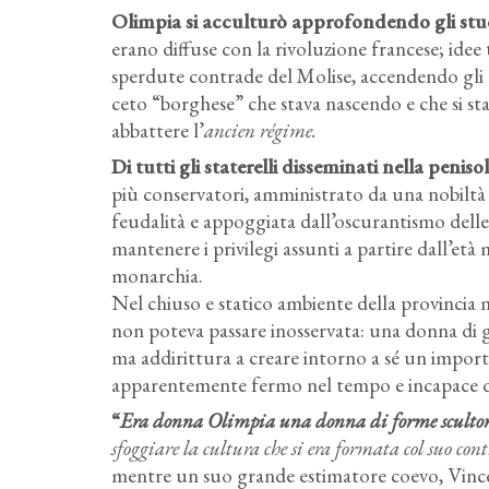
Olimpia si acculturò approfondendo gli studi 
erano diffuse con la rivoluzione francese; id
sperdute contrade del Molise, accendendo gli a
ceto “borghese” che stava nascendo e che si s
abbattere l’
ancien régime.
Di tutti gli staterelli disseminati nella penis
più conservatori, amministrato da una nobiltà a
feudalità e appoggiata dall’oscurantismo delle 
mantenere i privilegi assunti a partire dall’età
monarchia.
Nel chiuso e statico ambiente della provincia
non poteva passare inosservata: una donna di g
ma addirittura a creare intorno a sé un import
apparentemente fermo nel tempo e incapace di 
“
Era donna Olimpia una donna di forme scultoree,
sfoggiare la cultura che si era formata col suo con
mentre un suo grande estimatore coevo, Vincen