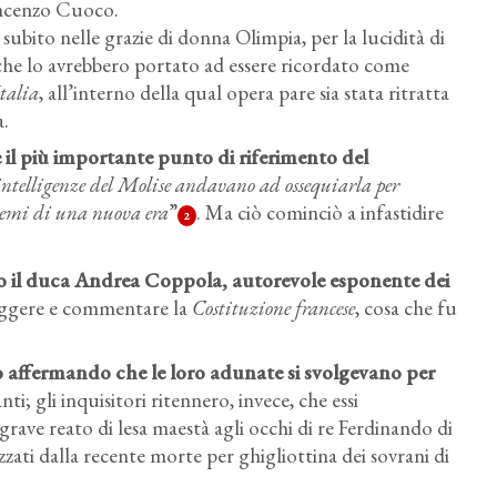
incenzo Cuoco.
ubito nelle grazie di donna Olimpia, per la lucidità di
 che lo avrebbero portato ad essere ricordato come
talia
, all’interno della qual opera pare sia stata ritratta
a.
 il più importante punto di riferimento del
le intelligenze del Molise andavano ad ossequiarla per
 semi di una nuova era
”
. Ma ciò cominciò a infastidire
2
cio il duca Andrea Coppola, autorevole esponente dei
 leggere e commentare la
Costituzione francese
, cosa che fu
ro affermando che le loro adunate si svolgevano per
nti; gli inquisitori ritennero, invece, che essi
 grave reato di lesa maestà agli occhi di re Ferdinando di
zati dalla recente morte per ghigliottina dei sovrani di