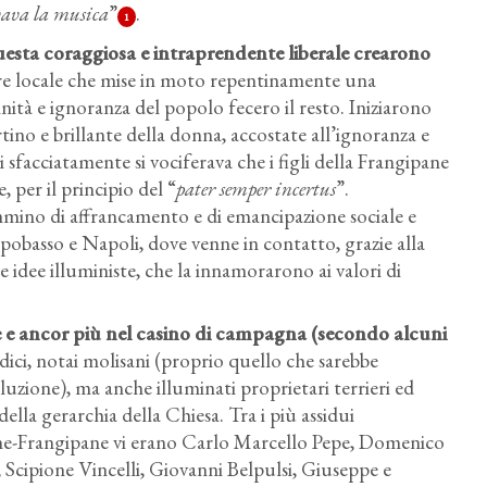
tivava la musica
”
.
1
questa coraggiosa e intraprendente liberale crearono
re locale che mise in moto repentinamente una
ità e ignoranza del popolo fecero il resto. Iniziarono
ertino e brillante della donna, accostate all’ignoranza e
 sfacciatamente si vociferava che i figli della Frangipane
 per il principio del “
pater semper incertus
”.
mino di affrancamento e di emancipazione sociale e
Campobasso e Napoli, dove venne in contatto, grazie alla
le idee illuministe, che la innamorarono ai valori di
le e ancor più nel casino di campagna (secondo alcuni
dici, notai molisani (proprio quello che sarebbe
luzione), ma anche illuminati proprietari terrieri ed
della gerarchia della Chiesa. Tra i più assidui
one-Frangipane vi erano Carlo Marcello Pepe, Domenico
cipione Vincelli, Giovanni Belpulsi, Giuseppe e