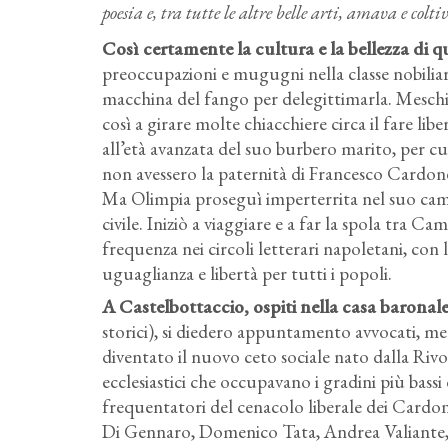
poesia e, tra tutte le altre belle arti, amava e col
Così certamente la cultura e la bellezza di 
preoccupazioni e mugugni nella classe nobilia
macchina del fango per delegittimarla. Meschin
così a girare molte chiacchiere circa il fare lib
all’età avanzata del suo burbero marito, per cui
non avessero la paternità di Francesco Cardone,
Ma Olimpia proseguì imperterrita nel suo cam
civile. Iniziò a viaggiare e a far la spola tra 
frequenza nei circoli letterari napoletani, con 
uguaglianza e libertà per tutti i popoli.
A Castelbottaccio, ospiti nella casa barona
storici), si diedero appuntamento avvocati, me
diventato il nuovo ceto sociale nato dalla Rivo
ecclesiastici che occupavano i gradini più bassi 
frequentatori del cenacolo liberale dei Card
Di Gennaro, Domenico Tata, Andrea Valiante, S