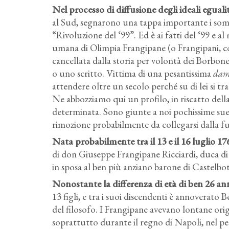
Nel processo di diffusione degli ideali eguali
al Sud, segnarono una tappa importante i somm
“Rivoluzione del ‘99”. Ed è ai fatti del ‘99 e a
umana di Olimpia Frangipane (o Frangipani, 
cancellata dalla storia per volontà dei Borbon
o uno scritto. Vittima di una pesantissima
dam
attendere oltre un secolo perché su di lei si tr
Ne abbozziamo qui un profilo, in riscatto della 
determinata. Sono giunte a noi pochissime sue 
rimozione probabilmente da collegarsi dalla fu
Nata probabilmente tra il 13 e il 16 luglio 
di don Giuseppe Frangipane Ricciardi, duca di M
in sposa al ben più anziano barone di Castelbo
Nonostante la differenza di età di ben 26 
13 figli, e tra i suoi discendenti è annoverat
del filosofo. I Frangipane avevano lontane or
soprattutto durante il regno di Napoli, nel p