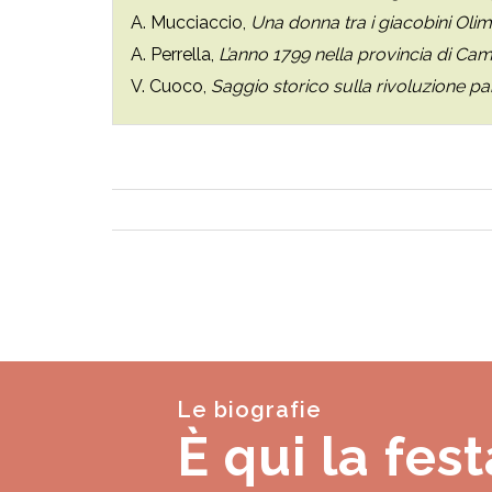
A. Mucciaccio,
Una donna tra i giacobini Oli
A. Perrella,
L’anno 1799 nella provincia di C
V. Cuoco,
Saggio storico sulla rivoluzione p
Le biografie
È qui la fest