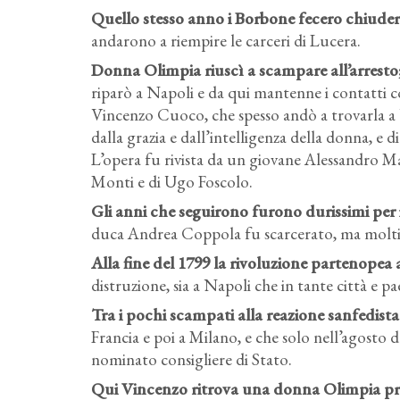
Quello stesso anno i Borbone fecero chiudere
andarono a riempire le carceri di Lucera.
Donna Olimpia riuscì a scampare all’arresto;
riparò a Napoli e da qui mantenne i contatti c
Vincenzo Cuoco, che spesso andò a trovarla a 
dalla grazia e dall’intelligenza della donna, e di l
L’opera fu rivista da un giovane Alessandro Man
Monti e di Ugo Foscolo.
Gli anni che seguirono furono durissimi per i
duca Andrea Coppola fu scarcerato, ma molti al
Alla fine del 1799 la rivoluzione partenopea
distruzione, sia a Napoli che in tante città e pae
Tra i pochi scampati alla reazione sanfedista
Francia e poi a Milano, e che solo nell’agosto
nominato consigliere di Stato.
Qui Vincenzo ritrova una donna Olimpia pros