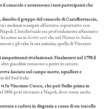
 il cenacolo e arrestarono i suoi partecipanti che
 dissolto il gruppo del cenacolo di Castelbottaccio,
on i molisani scampati all’arresto, soprattutto con
Napoli. L’intellettuale era profondamente affascinato
ei scrisse sia in
Scritti vari
che nel
Platone in Italia
.
zoni e gli valse la sua amicizia, quella di Vincenzo
 simpatizzanti rivoluzionari. Finalmente nel 1798 il
tri giacobini restarono a perire in carcere.
 aveva lasciato sul campo morte, squallore e
si del Sud Italia.
 vi fu Vincenzo Cuoco, che patì l’esilio prima in
 del 1806 poté ritornare a Napoli, dove venne anche
trata e caduta in disgrazia a causa di un tracollo