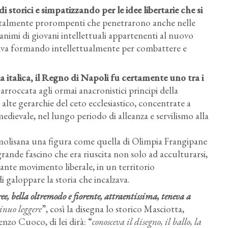
storici e simpatizzando per le idee libertarie che si
ee talmente prorompenti che penetrarono anche nelle
nimi di giovani intellettuali appartenenti al nuovo
tava formando intellettualmente per combattere e
ola italica, il Regno di Napoli fu certamente uno tra i
rroccata agli ormai anacronistici principi della
alte gerarchie del ceto ecclesiastico, concentrate a
 medievale, nel lungo periodo di alleanza e servilismo alla
 molisana una figura come quella di Olimpia Frangipane
rande fascino che era riuscita non solo ad acculturarsi,
ante movimento liberale, in un territorio
galoppare la storia che incalzava.
 bella oltremodo e fiorente, attraentissima, teneva a
tinuo leggere
”, così la disegna lo storico Masciotta,
zo Cuoco, di lei dirà: “
conosceva il disegno, il ballo, la