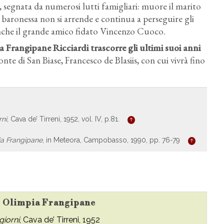
, segnata da numerosi lutti famigliari: muore il marito
 baronessa non si arrende e continua a perseguire gli
anche il grande amico fidato Vincenzo Cuoco.
Frangipane Ricciardi trascorre gli ultimi suoi anni
te di San Biase, Francesco de Blasiis, con cui vivrà fino
rni
, Cava de’ Tirreni, 1952, vol. IV, p.81.
ia Frangipane
, in Meteora, Campobasso, 1990, pp. 76-79
su Olimpia Frangipane
 giorni
, Cava de’ Tirreni, 1952