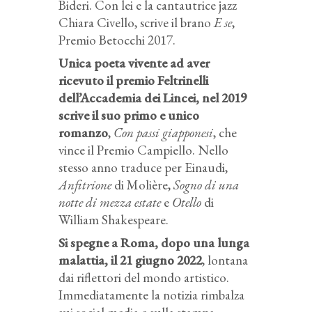
Bideri. Con lei e la cantautrice jazz
Chiara Civello, scrive il brano
E se
,
Premio Betocchi 2017.
Unica poeta vivente ad aver
ricevuto il premio Feltrinelli
dell’Accademia dei Lincei, nel 2019
scrive il suo primo e unico
romanzo
,
Con passi giapponesi
, che
vince il Premio Campiello. Nello
stesso anno traduce per Einaudi,
Anfitrione
di Molière,
Sogno di una
notte di mezza estate
e
Otello
di
William Shakespeare.
Si spegne a Roma, dopo una lunga
malattia, il 21 giugno 2022
, lontana
dai riflettori del mondo artistico.
Immediatamente la notizia rimbalza