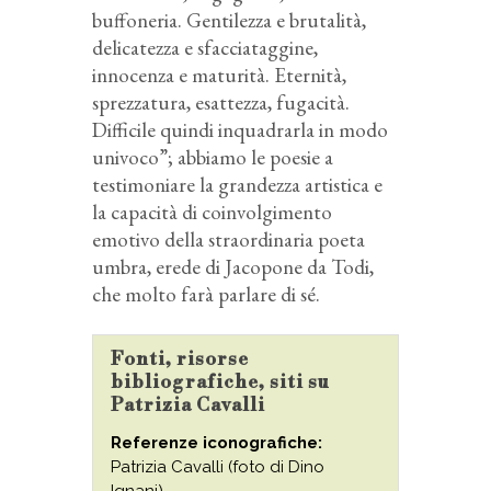
buffoneria. Gentilezza e brutalità,
delicatezza e sfacciataggine,
innocenza e maturità. Eternità,
sprezzatura, esattezza, fugacità.
Difficile quindi inquadrarla in modo
univoco”; abbiamo le poesie a
testimoniare la grandezza artistica e
la capacità di coinvolgimento
emotivo della straordinaria poeta
umbra, erede di Jacopone da Todi,
che molto farà parlare di sé.
Fonti, risorse
bibliografiche, siti su
Patrizia Cavalli
Referenze iconografiche:
Patrizia Cavalli (foto di Dino
Ignani).