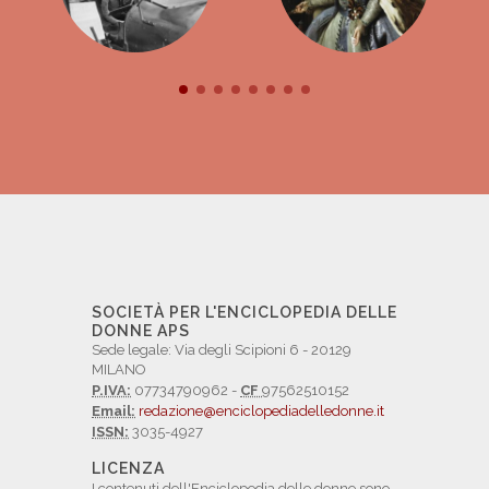
SOCIETÀ PER L'ENCICLOPEDIA DELLE
DONNE APS
Sede legale: Via degli Scipioni 6 - 20129
MILANO
P.IVA:
07734790962 -
CF
97562510152
Email:
redazione@enciclopediadelledonne.it
ISSN:
3035-4927
LICENZA
I contenuti dell'Enciclopedia delle donne sono