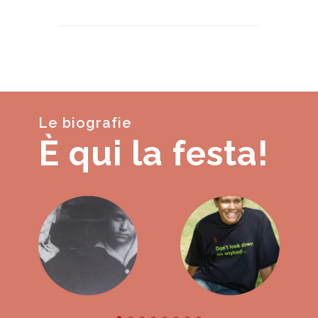
Le biografie
È qui la festa!