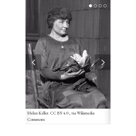
ess.
Helen Keller c
Helen Keller. CC BY 4.0
, via Wikimedia
Immagine in p
Commons