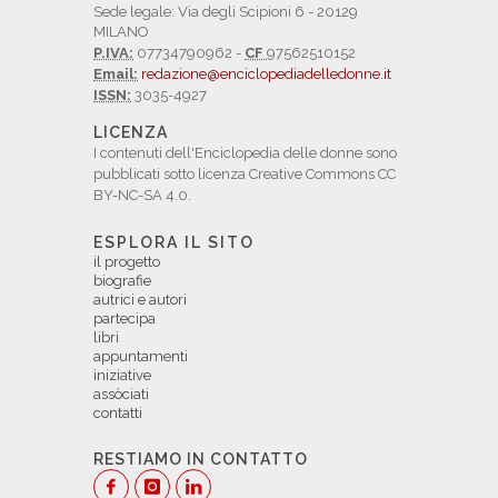
Sede legale: Via degli Scipioni 6 - 20129
MILANO
P.IVA:
07734790962 -
CF
97562510152
Email:
redazione@enciclopediadelledonne.it
ISSN:
3035-4927
LICENZA
I contenuti dell'Enciclopedia delle donne sono
pubblicati sotto licenza Creative Commons CC
BY-NC-SA 4.0.
ESPLORA IL SITO
il progetto
biografie
autrici e autori
partecipa
libri
appuntamenti
iniziative
assòciati
contatti
RESTIAMO IN CONTATTO