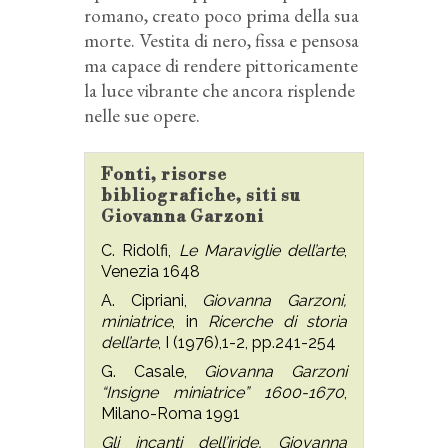
romano, creato poco prima della sua
morte. Vestita di nero, fissa e pensosa
ma capace di rendere pittoricamente
la luce vibrante che ancora risplende
nelle sue opere.
Fonti, risorse
bibliografiche, siti su
Giovanna Garzoni
C. Ridolfi,
Le Maraviglie dell’arte
,
Venezia 1648
A. Cipriani,
Giovanna Garzoni,
miniatrice
, in
Ricerche di storia
dell’arte
, I (1976),1-2, pp.241-254
G. Casale,
Giovanna Garzoni
“Insigne miniatrice” 1600-1670
,
Milano-Roma 1991
Gli incanti dell’iride, Giovanna