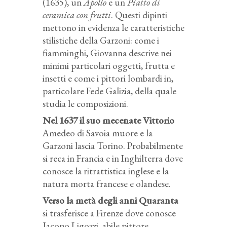
(1635), un
Apollo
e un
Piatto di
ceramica con frutti
. Questi dipinti
mettono in evidenza le caratteristiche
stilistiche della Garzoni: come i
fiamminghi, Giovanna descrive nei
minimi particolari oggetti, frutta e
insetti e come i pittori lombardi in,
particolare Fede Galizia, della quale
studia le composizioni.
Nel 1637 il suo mecenate Vittorio
Amedeo di Savoia muore e la
Garzoni lascia Torino. Probabilmente
si reca in Francia e in Inghilterra dove
conosce la ritrattistica inglese e la
natura morta francese e olandese.
Verso la metà degli anni Quaranta
si trasferisce a Firenze dove conosce
Jacopo Ligozzi, abile pittore