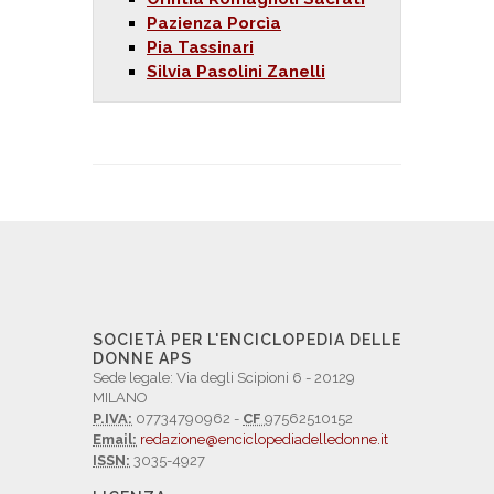
Pazienza Porcìa
Pia Tassinari
Silvia Pasolini Zanelli
SOCIETÀ PER L'ENCICLOPEDIA DELLE
DONNE APS
Sede legale: Via degli Scipioni 6 - 20129
MILANO
P.IVA:
07734790962 -
CF
97562510152
Email:
redazione@enciclopediadelledonne.it
ISSN:
3035-4927