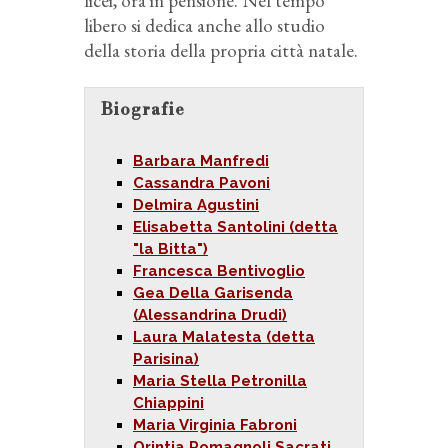
licei, ora in pensione. Nel tempo
libero si dedica anche allo studio
della storia della propria città natale.
Biografie
Barbara Manfredi
Cassandra Pavoni
Delmira Agustini
Elisabetta Santolini (detta
"la Bitta")
Francesca Bentivoglio
Gea Della Garisenda
(Alessandrina Drudi)
Laura Malatesta (detta
Parisina)
Maria Stella Petronilla
Chiappini
Maria Virginia Fabroni
Orintia Romagnoli Sacrati