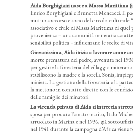
Aida Borghigiani nasce a Massa Marittima (in 
Enrico Borghigiani e Brunetta Mencacci. Il pa
mutuo soccorso e socio del circolo culturale “
associativo e civile di Massa Marittima di quel 
provenienza – una comunità mineraria caratteriz
sensibilità politica – influenzano le scelte di vi
Giovanissima, Aida inizia a lavorare come co
morte prematura del padre, avvenuta nel 1936 per
per gestire la foresteria del villaggio minerari
stabiliscono la madre e la sorella Sonia, impieg
miniera. La gestione della foresteria e la part
la mettono in contatto diretto con le condizioni
delle famiglie dei minatori.
La vicenda privata di Aida si intreccia stret
sposa per procura l’amato marito, Italo Michele
arruolato in Marina e nel 1936, già sottouffici
nel 1941 durante la campagna d’Africa viene fe