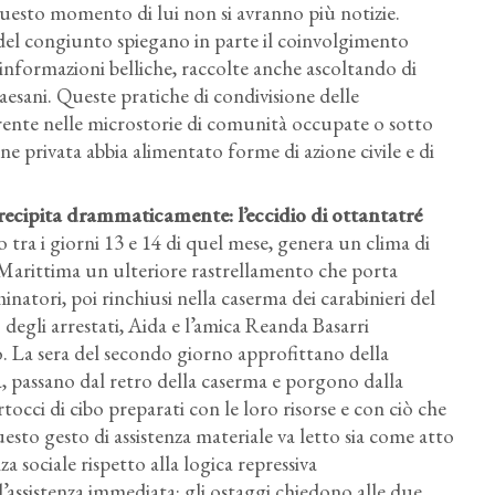
uesto momento di lui non si avranno più notizie.
i del congiunto spiegano in parte il coinvolgimento
 informazioni belliche, raccolte anche ascoltando di
esani. Queste pratiche di condivisione delle
ente nelle microstorie di comunità occupate o sotto
e privata abbia alimentato forme di azione civile e di
recipita drammaticamente: l’eccidio di ottantatré
o tra i giorni 13 e 14 di quel mese, genera un clima di
 Marittima un ulteriore rastrellamento che porta
inatori, poi rinchiusi nella caserma dei carabinieri del
o degli arrestati, Aida e l’amica Reanda Basarri
 La sera del secondo giorno approfittano della
a, passano dal retro della caserma e porgono dalla
artocci di cibo preparati con le loro risorse e con ciò che
esto gesto di assistenza materiale va letto sia come atto
a sociale rispetto alla logica repressiva
l’assistenza immediata: gli ostaggi chiedono alle due