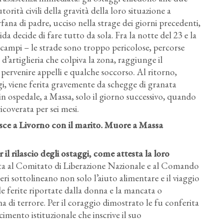
torità civili della gravità della loro situazione a
ana di padre, ucciso nella strage dei giorni precedenti,
ida decide di fare tutto da sola. Fra la notte del 23 e la
campi – le strade sono troppo pericolose, percorse
 d’artiglieria che colpiva la zona, raggiunge il
 pervenire appelli e qualche soccorso. Al ritorno,
gi, viene ferita gravemente da schegge di granata
 in ospedale, a Massa, solo il giorno successivo, quando
icoverata per sei mesi.
lisce a Livorno con il marito. Muore a Massa
il rilascio degli ostaggi, come attesta la loro
zzata al Comitato di Liberazione Nazionale e al Comando
eri sottolineano non solo l’aiuto alimentare e il viaggio
le ferite riportate dalla donna e la mancata o
ima di terrore. Per il coraggio dimostrato le fu conferita
cimento istituzionale che inscrive il suo