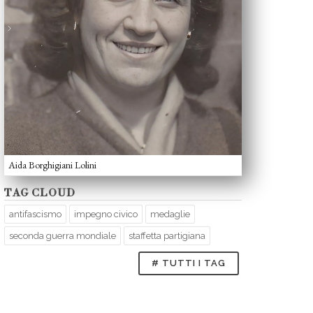
Aida Borghigiani Lolini
TAG CLOUD
antifascismo
impegno civico
medaglie
seconda guerra mondiale
staffetta partigiana
# TUTTI I TAG