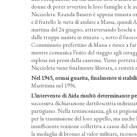
donne di poter avvertire le loro famiglie e le au
Niccioleta. Reanda Basarri è appena rimasta orf
e il fratello le vieta di andare a Massa, quindi A
mattina del 24 giugno, attraversando boschi e 
dalle truppe naziste in ritirata –, sotto il fuoco
Commissario prefettizio di Massa e riesce a far
mentre comunica l’esito del viaggio agli ostag
esplosa nei pressi della caserma. Viene portata
Niccioleta viene finalmente liberata, e resterà r
Nel 1945, ormai guarita, finalmente si stabi
Marittima nel 1996.
L’intervento di Aida risultò determinante per 
successiva dichiarazione dattiloscritta indiri
partigiano. Nella testimonianza, gli ex prigioni
per la trasmissione del loro appello, ma anche 
insufficiente reazione collettiva a causa del cl
la medaglia di bronzo al valor militare, riconos