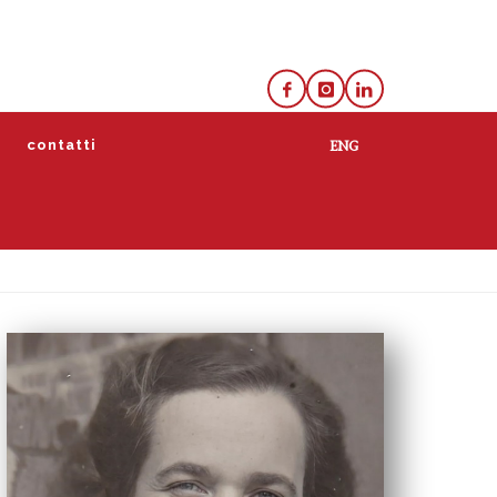
e
contatti