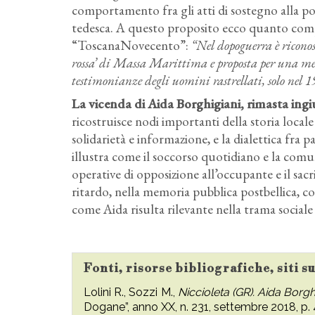
comportamento fra gli atti di sostegno alla pop
tedesca. A questo proposito ecco quanto comp
“ToscanaNovecento”:
“Nel dopoguerra è ricon
rossa’ di Massa Marittima e proposta per una med
testimonianze degli uomini rastrellati, solo nel 1
La vicenda di Aida Borghigiani, rimasta ingi
ricostruisce nodi importanti della storia locale
solidarietà e informazione, e la dialettica fra pa
illustra come il soccorso quotidiano e la comu
operative di opposizione all’occupante e il sacr
ritardo, nella memoria pubblica postbellica, 
come Aida risulta rilevante nella trama sociale 
Fonti, risorse bibliografiche, siti 
Lolini R., Sozzi M.,
Niccioleta (GR). Aida Borgh
Dogane”, anno XX, n. 231, settembre 2018, p. 