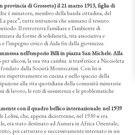
provincia di Grosseto) il 21 marzo 1913, figlia di
dre è minatore, membro della banda cittadina, del
La pace”, tutte istituzioni che animano il tessuto
periodo. Il retroterra familiare e l’ambiente di
zata da forme di solidarietà, vita associativa e
ta e l’impegno civico di Aida fin dalla giovinezza.
mmessa nell’emporio Billi in piazza San Michele. Alla
 silicosi, la sua vita cambia: si trasferisce a Niccioleta
o fondato dalla Società Montecatini. Con lei si
ate rispettivamente in cucina e nello spaccio della
ecipazione alla vita quotidiana della comunità mineraria
 di lavoro, le reti di sussistenza e le problematiche
tamente con il quadro bellico internazionale: nel 1939
 Lolini, che, appena diciottenne, nel 1930 si era
ale, era stato destinato ad Asmara in Africa Orientale;
rito, poi catturato e successivamente internato in un