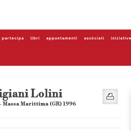
partecipa
libri
appuntamenti
assòciati
iniziativ
giani Lolini
- Massa Marittima (GR) 1996