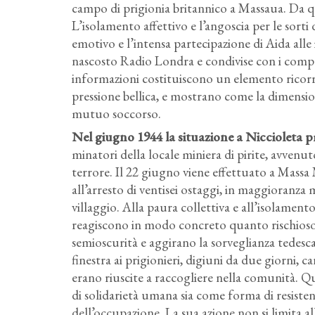
campo di prigionia britannico a Massaua. Da q
L’isolamento affettivo e l’angoscia per le sort
emotivo e l’intensa partecipazione di Aida alle
nascosto Radio Londra e condivise con i compa
informazioni costituiscono un elemento ricorr
pressione bellica, e mostrano come la dimension
mutuo soccorso.
Nel giugno 1944 la situazione a Niccioleta p
minatori della locale miniera di pirite, avvenut
terrore. Il 22 giugno viene effettuato a Massa
all’arresto di ventisei ostaggi, in maggioranza m
villaggio. Alla paura collettiva e all’isolament
reagiscono in modo concreto quanto rischioso.
semioscurità e aggirano la sorveglianza tedesc
finestra ai prigionieri, digiuni da due giorni, c
erano riuscite a raccogliere nella comunità. Qu
di solidarietà umana sia come forma di resistenz
dell’occupazione. La sua azione non si limita al