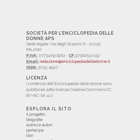
SOCIETÀ PER L'ENCICLOPEDIA DELLE
DONNE APS
Sede legale: Via degli Scipioni 6 - 20129
MILANO
P.IVA:
07734790962 -
CF
97562510152
Email:
redazione@enciclopediadelledonne.it
ISSN:
3035-4927
LICENZA
I contenuti dell'Enciclopedia delle donne sono
pubblicati sotto licenza Creative Commons CC
BY-NC-SA 4.0.
ESPLORA IL SITO
il progetto
biografie
autrici e autori
partecipa
libri