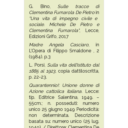
G. Bino,
Sulle tracce di
Clementina Fumarola De Pietro
in
"Una vita di impegno civile e
sociale. Michele De Pietro e
Clementina Fumarola"
, Lecce,
Edizioni Grifo, 2017
Madre Angela Casciaro
, in
L’Opera di Filippo Smaldone , 2
(1984). p.3
L. Porsi,
Sulla vita dell’Istituto dal
1885 al 1923
, copia dattiloscritta,
p. 22-23.
Quarantennio!: Unione donne di
Azione cattolica italiana.
Lecce:
tip. Editrice Salentina, 1949. –
55cm.; n. posseduti: numero
unico 25 giugno 1949 Periodicità:
non determinata. Descrizione
basata su: numero unico (25 lug.
1949). / Direttore: Clementina De