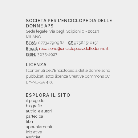
SOCIETÀ PER L'ENCICLOPEDIA DELLE
DONNE APS
Sede legale: Via degli Scipioni 6 - 20129
MILANO
P.IVA:
07734790962 -
CF
97562510152
Email:
redazione@enciclopediadelledonne.it
ISSN:
3035-4927
LICENZA
I contenuti dell'Enciclopedia delle donne sono
pubblicati sotto licenza Creative Commons CC
BY-NC-SA 4.0.
ESPLORA IL SITO
il progetto
biografie
autrici e autori
partecipa
libri
appuntamenti
iniziative
assòciati