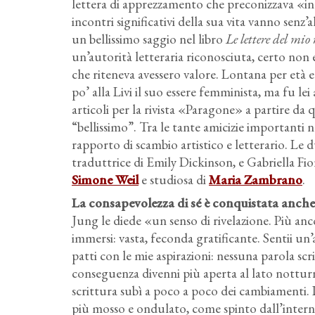
lettera di apprezzamento che preconizzava «int
incontri significativi della sua vita vanno senz
un bellissimo saggio nel libro
Le lettere del mio
un’autorità letteraria riconosciuta, certo n
che riteneva avessero valore. Lontana per età 
po’ alla Livi il suo essere femminista, ma fu lei
articoli per la rivista «Paragone» a partire da 
“bellissimo”. Tra le tante amicizie important
rapporto di scambio artistico e letterario. Le 
traduttrice di Emily Dickinson, e Gabriella Fior
Simone Weil
e studiosa di
Maria Zambrano
.
La consapevolezza di sé è conquistata anche g
Jung le diede «un senso di rivelazione. Più anc
immersi: vasta, feconda gratificante. Sentii un’a
patti con le mie aspirazioni: nessuna parola scri
conseguenza divenni più aperta al lato notturn
scrittura subì a poco a poco dei cambiamenti. 
più mosso e ondulato, come spinto dall’interno 