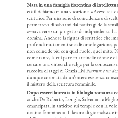
Nata in una famiglia fiorentina di intellettual
età il richiamo di una vocazione. «Avevo sette
scrittrice. Per una serie di coincidenze e di s
permetteva di salvarmi dai naufragi della sensib
avviava verso un progetto di indipendenza. La 
domina. Anche se la figura di scrittrice che im
profondi mutamenti sociali: omologazione, pot
non coincide più con quel ruolo, quel mito. No
come tante, la cui particolare inclinazione è di f
cercare una sintesi che valga per la conoscenza 
raccolta di saggi di Grazia Livi
Narrare è un des
dunque coronata da un’intera esistenza consacra
il mistero della scrittura femminile.
Dopo essersi laureata in filologia romanza 
anche De Robertis, Longhi, Salvemini e Miglio
emancipata, in anticipo sui tempi e con la volo
destino femmineo». Il lavoro di giornalista 