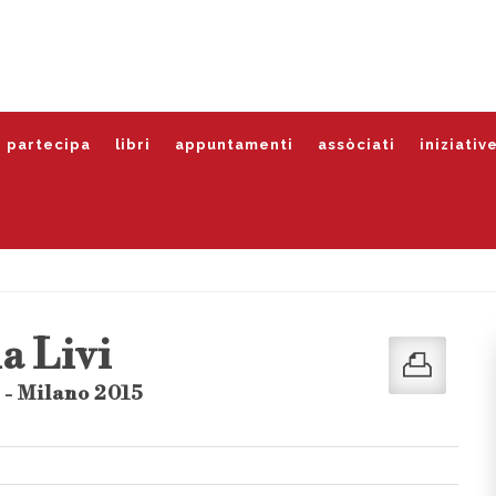
partecipa
libri
appuntamenti
assòciati
iniziativ
a Livi
 - Milano 2015