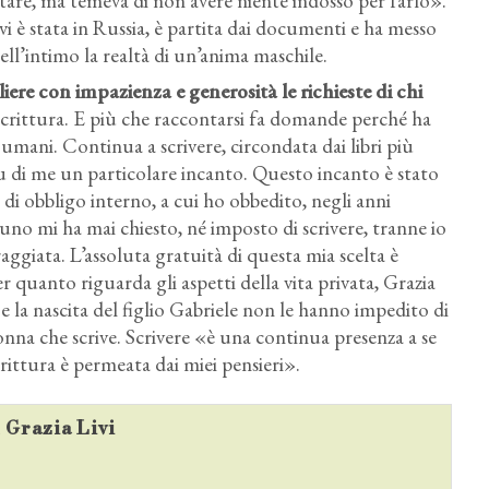
tare, ma temeva di non avere niente indosso per farlo».
vi è stata in Russia, è partita dai documenti e ha messo
nell’intimo la realtà di un’anima maschile.
iere con impazienza e generosità le richieste di chi
 scrittura. E più che raccontarsi fa domande perché ha
 umani. Continua a scrivere, circondata dai libri più
su di me un particolare incanto. Questo incanto è stato
i obbligo interno, a cui ho obbedito, negli anni
uno mi ha mai chiesto, né imposto di scrivere, tranne io
aggiata. L’assoluta gratuità di questa mia scelta è
r quanto riguarda gli aspetti della vita privata, Grazia
a e la nascita del figlio Gabriele non le hanno impedito di
nna che scrive. Scrivere «è una continua presenza a se
crittura è permeata dai miei pensieri».
u Grazia Livi