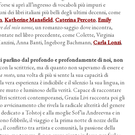
forse si aprì all’ingresso di vocaboli più impuri e
i dei libri italiani più belli degli ultimi decenni, come
n
,
Katherine Mansfield
,
Caterina Percoto
,
Emily
ere del mio nome
, un romanzo-saggio dove incontra,
contate nel libro precedente, come Colette, Virginia
Manzini, Anna Banti, Ingeborg Bachmann,
Carla Lonzi
,
 ci parlino dal profondo e profondamente di noi, non
on la scrittrice, ma di quanto non sapevamo di essere e
 la moto
, una volta di più si sente la sua capacità di
vera esperienza è indicibile e il silenzio la sua lingua, in
cuore muto e luminoso della verità. Capace di raccontare
ltri scrittori contemporanei, Grazia Livi racconta poi gli
to avvicinamento che rivela la radicale alterità del genere
, dedicato a Tolstoj e alla moglie Sof’ia Andreevna e in
tono febbrile, il viaggio e la prima notte di nozze della
 il conflitto tra artista e comunità, la passione della