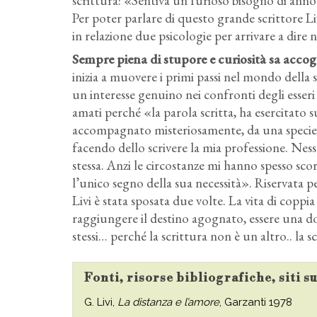
scrittura: «Sentiva un furioso bisogno di anno
Per poter parlare di questo grande scrittore Li
in relazione due psicologie per arrivare a dire 
Sempre piena di stupore e curiosità sa accogl
inizia a muovere i primi passi nel mondo della
un interesse genuino nei confronti degli esseri
amati perché «la parola scritta, ha esercitato 
accompagnato misteriosamente, da una specie d
facendo dello scrivere la mia professione. Ness
stessa. Anzi le circostanze mi hanno spesso scor
l’unico segno della sua necessità». Riservata pe
Livi è stata sposata due volte. La vita di coppi
raggiungere il destino agognato, essere una do
stessi… perché la scrittura non è un altro.. la s
Fonti, risorse bibliografiche, siti s
G. Livi,
La distanza e l’amore
, Garzanti 1978