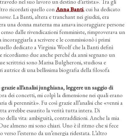
ravedo nel suo lavoro un destino d’artista». Tra gli
’altro ricordati quello con
Anna Banti
, cui ha dedicato
 nome
. La Banti, altera e tranchant nei giudizi, era
on era una donna materna ma amava incoraggiare persone
e censo dalle rivendicazioni femministe, rimproverava un
 a incoraggiarla a scrivere e le commissionò i primi
quello dedicato a Virginia Woolf che la Banti definì
i ne ricordiamo due anche perché da anni segnano un
due scrittrici sono Marisa Bulgheroni, studiosa e
i autrice di una bellissima biografia della filosofa
razie all’analisi junghiana, leggere un saggio di
ora dei concetti, mi colpì la dimensione nei quali erano
ria di perennità». Fu così grazie all’analisi che «venni a
tta avrebbe esaurito la verità tutta intera. Di
o della vita: ambiguità, contraddizioni. Anche la mia
Due almeno mi sono chiari. Uno è il ritmo che si fece
verso l’esterno da un’energia ridestata. L’altro