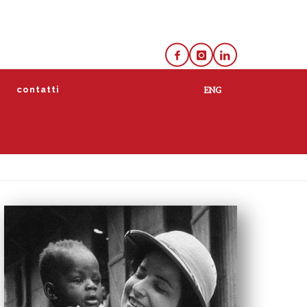
e
contatti