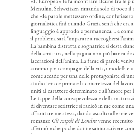
«L’Europeo» le fa incontrare alcune tra le p
Menuhin, Schweitzer, rimanda solo di poco il co
che «le parole mettessero ordine, conferissero 
giornalistica finì quando Grazia sentì che era a
linguaggio è approdo e permanenza. .. e come 
il problema sarà "imparare a raccogliersi l’ani
La bambina distratta e sognatrice si desta dun
della scrittura, nella pagina non più bianca dove
lacerazioni dell’anima. La fame di parole veniva 
saranno poi i compagni della vita, i modelli e un
come accade per una delle protagoniste di uno d
studio tenace prima e la concretezza del lavoro
uniti al carattere determinato e all’amore per le
Le tappe della consapevolezza e della maturazi
di diventare scrittrice si radicò in me come una
affrontare me stessa, dando ascolto alle mie ver
romanzo
Gli scapoli di Londra
venne recensito
affermò «che poche donne sanno scrivere come 