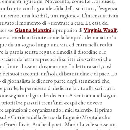
iù eminenti figure del Novecento, come Le Corbusier,
nfronto con la grande sfida della scrittura, l’esigenza
un senso, una lucidità, una ragione». L’intensa attività
rrivato il momento di «rientrare a casa. La casa del
scrisse
Gianna Manzini
a proposito di
Virginia Woolf
,
ma e a tenerla in fronte come la lampada dei minatori"».
que da un sogno lungo una vita ed entra nella realtà
 la parola scritta regna e rimedia il disordine e le
saziata da letture precoci di scrittrici e scrittori che
a fonte altissima di ispirazione. La lettura sarà, così
ei suoi racconti, un’isola di beatitudine e di pace. Lo
 di giornalista le diedero parte degli strumenti che,
 parole, le permisero di dedicare la vita alla scrittura.
one segnano il giro dei decenni. A venti anni «il sogno
 priorità»; passati i trent’anni «capii che dovevo
e aspirazioni e organizzando i miei talenti». Il primo
 sul «Corriere della Sera» da Eugenio Montale che
Grazia Livi». Anche il poeta Mario Luzi le scrisse una