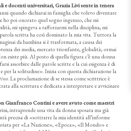
i e docenti universitari, Grazia Livi sente in tenera
 anni quando dichiarai in famiglia che volevo diventare
celte ho poi onorato quel sogno ingenuo, che mi
ilità, mi spingeva a rafforzarmi nella disciplina, mi
parola scritta ha così dominato la mia vita. Tuttora la
maginai da bambina si è trasformata, a causa dei
enza dei media, mercato trionfante, globalità; ormai
n esiste più. Al posto di quella figura c’è una donna
arsi assorbire dalle parole scritte e la cui esigenza è di
e per la solitudine». Inizia con questa dichiarazione la
tino
. La proclamazione di se stessa come scrittrice è
ta alla scrittura e dedicata a interpretare e avvicinare
con Gianfranco Contini e avere avuto come maestri
rini, intraprende una vita da donna sposata ma già
ntà precisa di «sottrarre la mia identità all’informe
e inviata per «La Nazione», «Epoca», «Il Mondo» e