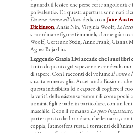
riguarda il lessico che perse certe angolosità e 
polivalenti». Da questa apertura sono nati alcun
Da una stanza all’altra
, dedicato a
Jane Auste
Dickinson
, Anaïs Nin, Virginia Woolf;
Le lett
straordinarie figure femminili, alcune già rac
Woolf, Gertrude Stein, Anne Frank, Gianna 
Agnes Bojaxhiu.
Leggendo Grazia Livi accade che i suoi libri
tanto di quanto già sapevamo e condividiamo c
di sapere. Con i racconti del volume
Il vento e
suscitare meraviglia. Accettando l’assioma che la 
questa indicibilità lei è capace di cogliere il 
la verità delle esistenze femminili come pochi a
uomini, figli e padri in particolare, con un len
maschile. È con il romanzo
Lo sposo impaziente
parte ispirato dai loro diari, che lei narra, con 
coppia, l’atmosfera russa, i tormenti dell’anima,