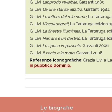
G. Livi,
L’approdo invisibile
, Garzanti 1980
G. Livi,
Da una stanza all’altra
, Garzanti 1984
G. Livi,
Le lettere del mio nome
, La Tartaruga
G. Livi,
Vincoli segreti
, La Tartaruga edizioni 
G. Livi,
La finestra illuminata
, La Tartaruga ed
G. Livi,
Narrare è un destino
, La Tartaruga ed
G. Livi,
Lo sposo impaziente
, Garzanti 2006
G. Livi,
Il vento e la moto
, Garzanti 2008
Referenze iconografiche
: Grazia Livi a 
in pubblico dominio.
Le biografie