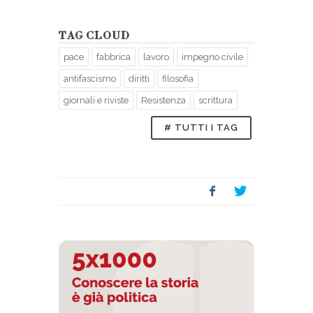
TAG CLOUD
pace
fabbrica
lavoro
impegno civile
antifascismo
diritti
filosofia
giornali e riviste
Resistenza
scrittura
# TUTTI I TAG