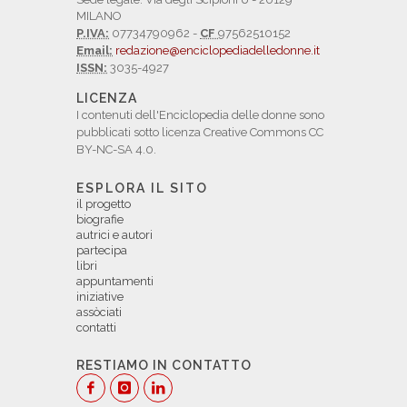
MILANO
P.IVA:
07734790962 -
CF
97562510152
Email:
redazione@enciclopediadelledonne.it
ISSN:
3035-4927
LICENZA
I contenuti dell'Enciclopedia delle donne sono
pubblicati sotto licenza Creative Commons CC
BY-NC-SA 4.0.
ESPLORA IL SITO
il progetto
biografie
autrici e autori
partecipa
libri
appuntamenti
iniziative
assòciati
contatti
RESTIAMO IN CONTATTO