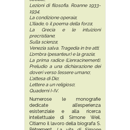
Lezioni di filosofia. Roanne 1933-
1934
;
La condizione operaia
;
L'Iliade
, o
il poema della forza
;
La Grecia e le intuizioni
precristiane
;
Sulla scienza
;
Venezia salva. Tragedia in tre atti
;
L’ombra (pesanteur) e la grazia
;
La prima radice (L'enracinement).
Preludio a una dichiarazione dei
doveri verso l’essere umano
;
L'attesa di Dio
;
Lettere a un religioso
;
Quaderni I-IV
.
Numerose le monografie
dedicate all’esperienza
esistenziale e alla ricerca
intellettuale di Simone Weil.
Citiamo il lavoro della biografa S.
Pétrement,
La vita di Simone