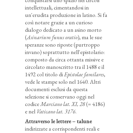
conquistarsi uno spazio nei circoli
intellettuali, cimentandosi in
un'erudita produzione in latino. Si fa
così notare grazie a un curioso
dialogo dedicato a un asino morto
(
Asinarium funus oratio
), ma le sue
speranze sono riposte (purtroppo
invano) soprattutto nell'epistolario:
composto da circa ottanta missive e
circolato manoscritto tra il 1488 e il
1492 col titolo di
Epistolae familares
,
vede le stampe solo nel 1640. Altri
documenti esclusi da questa
selezione si conservano oggi nel
codice
Marciano lat. XI, 28
(= 4186)
e nel
Vaticano lat. 3176
.
Attraverso le lettere – talune
indirizzate a corrispondenti reali e