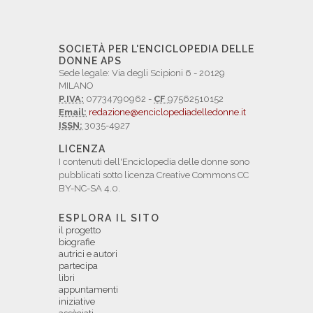
SOCIETÀ PER L'ENCICLOPEDIA DELLE
DONNE APS
Sede legale: Via degli Scipioni 6 - 20129
MILANO
P.IVA:
07734790962 -
CF
97562510152
Email:
redazione@enciclopediadelledonne.it
ISSN:
3035-4927
LICENZA
I contenuti dell'Enciclopedia delle donne sono
pubblicati sotto licenza Creative Commons CC
BY-NC-SA 4.0.
ESPLORA IL SITO
il progetto
biografie
autrici e autori
partecipa
libri
appuntamenti
iniziative