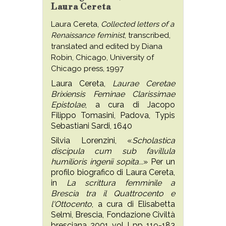
Laura Cereta
Laura Cereta,
Collected letters of a
Renaissance feminist
, transcribed,
translated and edited by Diana
Robin, Chicago, University of
Chicago press, 1997
Laura Cereta,
Laurae Ceretae
Brixiensis Feminae Clarissimae
Epistolae
, a cura di Jacopo
Filippo Tomasini, Padova, Typis
Sebastiani Sardi, 1640
Silvia Lorenzini, «
Scholastica
discipula cum sub favillula
humilioris ingenii sopita...
» Per un
profilo biografico di Laura Cereta,
in
La scrittura femminile a
Brescia tra il Quattrocento e
l'Ottocento
, a cura di Elisabetta
Selmi, Brescia, Fondazione Civiltà
bresciana, 2001, vol. I, pp. 119-183