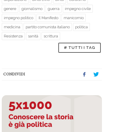
genere
giornalismo
guerra
impegno civile
impegno politico
Il Manifesto
manicomio
medicina
partito comunista italiano
politica
Resistenza
sanità
scrittura
# TUTTI I TAG
CONDIVIDI