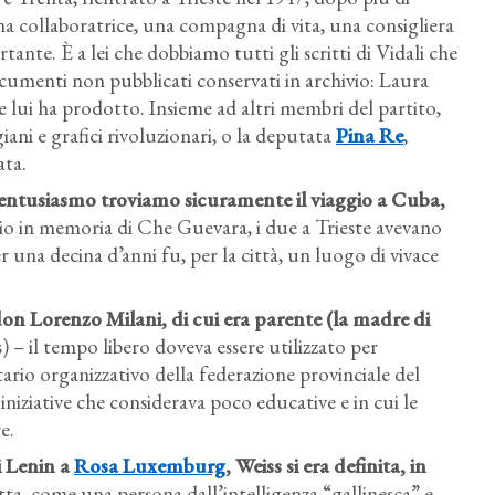
una collaboratrice, una compagna di vita, una consigliera
tante. È a lei che dobbiamo tutti gli scritti di Vidali che
documenti non pubblicati conservati in archivio: Laura
e lui ha prodotto. Insieme ad altri membri del partito,
iani e grafici rivoluzionari, o la deputata
Pina Re
,
ata.
ù entusiasmo troviamo sicuramente il viaggio a Cuba,
oprio in memoria di Che Guevara, i due a Trieste avevano
na decina d’anni fu, per la città, un luogo di vivace
 don Lorenzo Milani, di cui era parente (la madre di
 – il tempo libero doveva essere utilizzato per
ario organizzativo della federazione provinciale del
iniziative che considerava poco educative e in cui le
e.
i Lenin a
Rosa Luxemburg
, Weiss si era definita, in
tta, come una persona dall’intelligenza “gallinesca” e