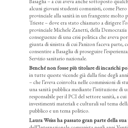
Basaglia – a cui aveva anche sottoposto qualche
alcuni giovani studenti comunisti, come Piero
provinciale alla sanità in un frangente molto pa
Trieste – dove era stato chiamato a dirigere l’
provinciale Michele Zanetti, della Democrazia cr
conseguenze di una crisi politica che aveva port
giunta di sinistra di cui Panizon faceva parte, 
consentire a Basaglia di proseguire l’esperien
Servizio sanitario nazionale.
Benché non fosse più titolare di incarichi po
in tutte queste vicende già dalla fine degli a
– che l’aveva coinvolta nelle commissioni di stu
una sanità pubblica mediante l’istituzione di u
responsabile per il PCI del settore sanità, a cu
investimenti materiali e culturali sul tema del
pubblico e un tema politico.
Laura Weiss ha passato gran parte della sua v
dell’Internazionale comunista negli anni Venti 