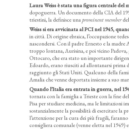
Laura Weiss è stata una figura centrale del
dopoguerra. Un documento della CIA del 1953, 
triestini, la definisce una
prominent member
de
Weiss si era avvicinata al PCI nel 1945, quand
in città. Di origine ebraica, l’occupazione tede
nascondersi. Con il padre Ernesto e la madre A
troppo lontana, Aurisina, e poi vicino Padova, g
Ottocaro, che era stato un importante dirigente
Edoardo, erano riusciti ad allontanarsi prima 
raggiunto gli Stati Uniti. Qualcuno della famig
Amalia che venne deportata insieme a suo mari
Quando l’Italia era entrata in guerra, nel 19
tornata con la famiglia a Trieste con la fine del
Pisa per studiare medicina, ma le limitazioni im
sostanzialmente la possibilità di esercitare la p
l’attenzione per la cura dei più fragili, farann
consigliera comunale (venne eletta nel 1949) e