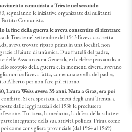
 movimento comunista a Trieste nel secondo
segnalando le iniziative organizzate dai militanti
l Partito Comunista.
o la fine della guerra le aveva consentito di rientrare
sca di Trieste nel settembre del 1943 l’aveva costretta
da, aveva trovato riparo prima in una località non
razie all’aiuto di un’amica. Due fratelli del padre,
 delle Assicurazioni Generali, e il celebre psicoanalista
dello scoppio della guerra e, in momenti diversi, avevano
lia non ce l’aveva fatta, come una sorella del padre,
to Alberto per non fare più ritorno.
40, Laura Weiss aveva 35 anni. Nata a Graz, era poi
 conflitto. Si era spostata, a metà degli anni Trenta, a
poste dalle leggi razziali del 1938 le preclusero
rofessione. Tuttavia, la medicina, la difesa della salute e
o parte integrante della sua attività politica. Prima come
 poi come consigliera provinciale (dal 1964 al 1969)