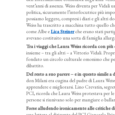
vent’anni di assenza. Weiss diventa per Vidali 
politica, sicuramente l’interlocutrice più impor
possiamo leggere, compresi i diari e gli altri 
Weiss ha trascritto a macchina tutto quello ch
come Albe e
Lica Steiner
che erano stati partig
avevano costituito una sorta di famiglia allarg
Tra i viaggi che Laura Weiss ricorda con pi
insieme – tra gli altri – a Vittorio Vidali. Pr
fondato un circolo culturale omonimo che per u
dibattito.
Del resto a suo parere – e in questo simile a
don Milani era cugina del padre di Laura Weiss)
apprendere e migliorarsi. Lino Crevatin, segret
PCI, ricorda che Laura Weiss protestava per le 
persone si riunivano solo per mangiare o ballar
Forse alludendo ironicamente alle critiche d
una lettera al dirigente del PCI Giancarlo Paje