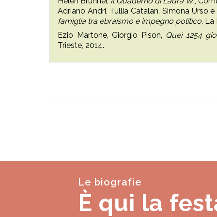
Helen Brunner,
Il Quaderno di Laura W
., Comu
Adriano Andri, Tullia Catalan, Simona Urso e A
famiglia tra ebraismo e impegno politico
, La
Ezio Martone, Giorgio Pison,
Quei 1254 gio
Trieste, 2014.
Le biografie
È qui la fest