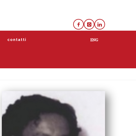
e
contatti