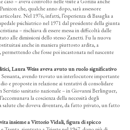
 caso – aveva coinvolto nelle visite a Gorizia anche
 Panizon che, qualche anno dopo, sarà assessore
rticolare. Nel 1976, infatti, l’esperienza di Basaglia a
ospedale psichiatrico nel 1971 dal presidente della giunta
istiana – rischiava di essere messa in difficoltà dalle
ato alle dimissioni dello stesso Zanetti. Fu la nuova
costituitasi anche in maniera piuttosto ardita, a
za, permettendo che fosse poi incastonata nel nascente
litici, Laura Weiss aveva avuto un ruolo significativo
nni Sessanta, avendo trovato un interlocutore importante
dio e proposte in relazione ai tentativi di consolidare
n Servizio sanitario nazionale – in Giovanni Berlinguer,
i l’accomunava la coscienza della necessità degli
la salute che doveva diventare, da fatto privato, un fatto
ita insieme a Vittorio Vidali, figura di spicco
e Trenta, rientrato a Trieste nel 1947, dopo più di