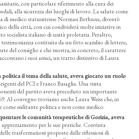
nitarie, con particolare riferimento alla cura dei
edali, alla sicurezza dei luoghi di lavoro. La salute come
enza di medico statunitense Norman Bethune, diventò
co della città, con cui condividerà molte iniziative in
 socialista italiano di unità proletaria. Peraltro,
ma testimonianza costituita da un fitto scambio di lettere,
dute del consiglio e che mostra, in concreto, il carattere
accontano i suoi amici, un tratto distintivo di Laura
 politica il tema della salute, aveva giocato un ruolo
 dirigenti del PCI e Franco Basaglia. Una visita
 esponenti del partito aveva preceduto un importante
69. Al convegno troviamo anche Laura Weiss che, in
nte come militante politica e non come medico.
requentare le comunità terapeutiche di Gorizia, aveva
nde apprezzamento per le sue pratiche. Convinta
 delle trasformazioni proposte dalle riflessioni di