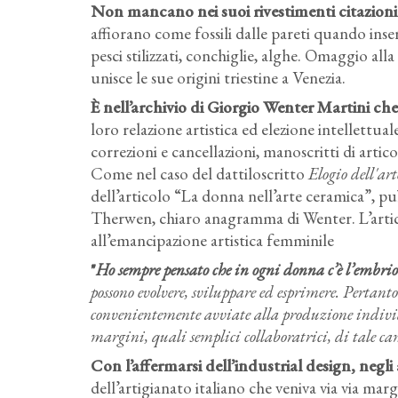
Non mancano nei suoi rivestimenti citazioni e
affiorano come fossili dalle pareti quando inse
pesci stilizzati, conchiglie, alghe. Omaggio al
unisce le sue origini triestine a Venezia.
È nell’archivio di Giorgio Wenter Martini che
loro relazione artistica ed elezione intellettual
correzioni e cancellazioni, manoscritti di articol
Come nel caso del dattiloscritto
Elogio dell'ar
dell’articolo “La donna nell’arte ceramica”, pu
Therwen, chiaro anagramma di Wenter. L’artico
all’emancipazione artistica femminile
"
Ho sempre pensato che in ogni donna c’è l’embrione
possono evolvere, sviluppare ed esprimere. Pertanto
convenientemente avviate alla produzione individu
margini, quali semplici collaboratrici, di tale cam
Con l’affermarsi dell’industrial design, negli 
dell’artigianato italiano che veniva via via marg