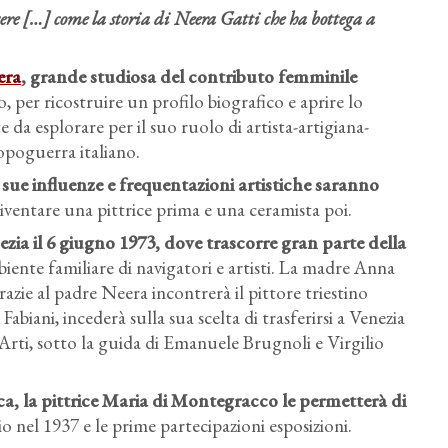
cere […] come la storia di Neera Gatti che ha bottega a
era
, grande studiosa del contributo femminile
o, per ricostruire un profilo biografico e aprire lo
e da esplorare per il suo ruolo di artista-artigiana-
opoguerra italiano.
 sue influenze e frequentazioni artistiche saranno
iventare una pittrice prima e una ceramista poi.
zia il 6 giugno 1973, dove trascorre gran parte della
biente familiare di navigatori e artisti. La madre Anna
azie al padre Neera incontrerà il pittore triestino
biani, incederà sulla sua scelta di trasferirsi a Venezia
Arti, sotto la guida di Emanuele Brugnoli e Virgilio
a, la pittrice Maria di Montegracco
le permetterà di
o nel 1937 e le prime partecipazioni esposizioni.