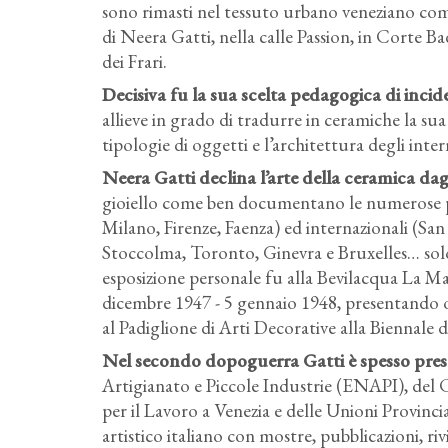
sono rimasti nel tessuto urbano veneziano come
di Neera Gatti, nella calle Passion, in Corte B
dei Frari.
Decisiva fu la sua scelta pedagogica di incide
allieve in grado di tradurre in ceramiche la sua
tipologie di oggetti e l’architettura degli inter
Neera Gatti declina l’arte della ceramica da
gioiello come ben documentano le numerose par
Milano, Firenze, Faenza) ed internazionali (San
Stoccolma, Toronto, Ginevra e Bruxelles… solo 
esposizione personale fu alla Bevilacqua La Ma
dicembre 1947 - 5 gennaio 1948, presentando ogg
al Padiglione di Arti Decorative alla Biennale d
Nel secondo dopoguerra Gatti è spesso presen
Artigianato e Piccole Industrie (ENAPI), del 
per il Lavoro a Venezia e delle Unioni Provincia
artistico italiano con mostre, pubblicazioni, riv