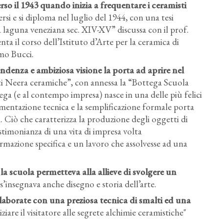
so il 1943 quando inizia a frequentare i ceramisti
rsi e si diploma nel luglio del 1944, con una tesi
a laguna veneziana sec. XIV-XV” discussa con il prof.
ta il corso dell’Istituto d’Arte per la ceramica di
mo Bucci.
denza e ambiziosa visione la porta ad aprire nel
tti Neera ceramiche”, con annessa la “Bottega Scuola
ega (e al contempo impresa) nasce in una delle più felici
erimentazione tecnica e la semplificazione formale porta
i. Ciò che caratterizza la produzione degli oggetti di
 testimonianza di una vita di impresa volta
mazione specifica e un lavoro che assolvesse ad una
la scuola permetteva alla allieve di svolgere un
s’insegnava anche disegno e storia dell’arte.
elaborate con una preziosa tecnica di smalti ed una
ziare il visitatore alle segrete alchimie ceramistiche"