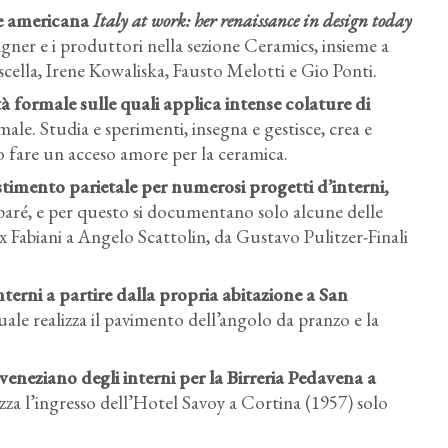
te americana
Italy at work: her renaissance in design today
igner e i produttori nella sezione Ceramics, insieme a
ella, Irene Kowaliska, Fausto Melotti e Gio Ponti.
tà formale sulle quali applica intense colature di
ale. Studia e sperimenti, insegna e gestisce, crea e
 fare un acceso amore per la ceramica.
timento parietale per numerosi progetti d’interni,
eparé, e per questo si documentano solo alcune delle
 Fabiani a Angelo Scattolin, da Gustavo Pulitzer-Finali
terni a partire dalla propria abitazione
a San
ale realizza il pavimento dell’angolo da pranzo e la
eneziano degli interni per la Birreria Pedavena a
izza l’ingresso dell’Hotel Savoy a Cortina (1957) solo