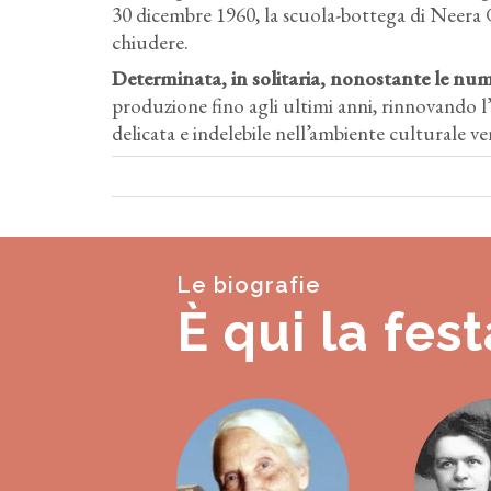
30 dicembre 1960, la scuola-bottega di Neera G
chiudere.
Determinata, in solitaria, nonostante le num
produzione fino agli ultimi anni, rinnovando l
delicata e indelebile nell’ambiente culturale v
Le biografie
È qui la fest