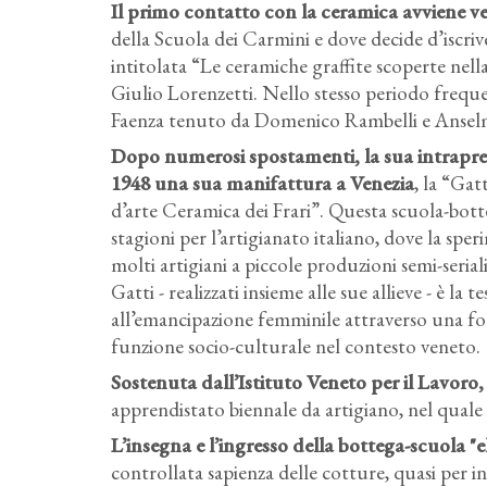
Il primo contatto con la ceramica avviene ver
della Scuola dei Carmini e dove decide d’iscrive
intitolata “Le ceramiche graffite scoperte nell
Giulio Lorenzetti. Nello stesso periodo frequen
Faenza tenuto da Domenico Rambelli e Ansel
Dopo numerosi spostamenti, la sua intrapren
1948 una sua manifattura a Venezia
, la “Ga
d’arte Ceramica dei Frari”. Questa scuola-bott
stagioni per l’artigianato italiano, dove la sp
molti artigiani a piccole produzioni semi-serial
Gatti - realizzati insieme alle sue allieve - è la
all’emancipazione femminile attraverso una for
funzione socio-culturale nel contesto veneto.
Sostenuta dall’Istituto Veneto per il Lavoro, 
apprendistato biennale da artigiano, nel quale 
L’insegna e l’ingresso della bottega-scuola "
controllata sapienza delle cotture, quasi per ini