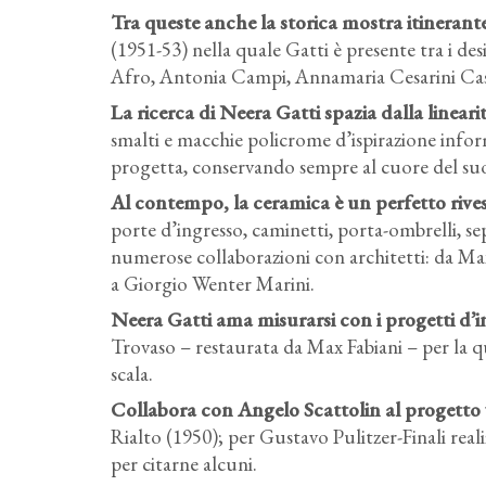
Tra queste anche la storica mostra itineran
(1951-53) nella quale Gatti è presente tra i des
Afro, Antonia Campi, Annamaria Cesarini Casc
La ricerca di Neera Gatti spazia dalla lineari
smalti e macchie policrome d’ispirazione inform
progetta, conservando sempre al cuore del suo
Al contempo, la ceramica è un perfetto rives
porte d’ingresso, caminetti, porta-ombrelli, s
numerose collaborazioni con architetti: da Max
a Giorgio Wenter Marini.
Neera Gatti ama misurarsi con i progetti d’in
Trovaso – restaurata da Max Fabiani – per la qu
scala.
Collabora con Angelo Scattolin al progetto v
Rialto (1950); per Gustavo Pulitzer-Finali real
per citarne alcuni.