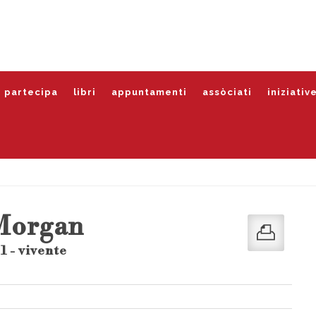
partecipa
libri
appuntamenti
assòciati
iniziativ
 Morgan
1 - vivente