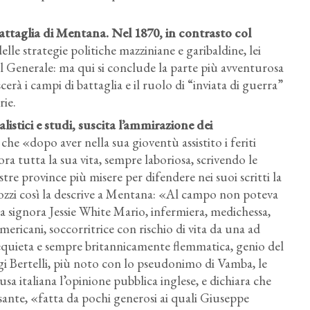
attaglia di Mentana. Nel 1870, in contrasto col
elle strategie politiche mazziniane e garibaldine, lei
l Generale: ma qui si conclude la parte più avventurosa
rà i campi di battaglia e il ruolo di “inviata di guerra”
rie.
nalistici e studi, suscita l’ammirazione dei
he «dopo aver nella sua gioventù assistito i feriti
 ora tutta la sua vita, sempre laboriosa, scrivendo le
stre province più misere per difendere nei suoi scritti la
Pozzi così la descrive a Mentana: «Al campo non poteva
 la signora Jessie White Mario, infermiera, medichessa,
mericani, soccorritrice con rischio di vita da una ad
irrequieta e sempre britannicamente flemmatica, genio del
igi Bertelli, più noto con lo pseudonimo di Vamba, le
usa italiana l’opinione pubblica inglese, e dichiara che
ssante, «fatta da pochi generosi ai quali Giuseppe