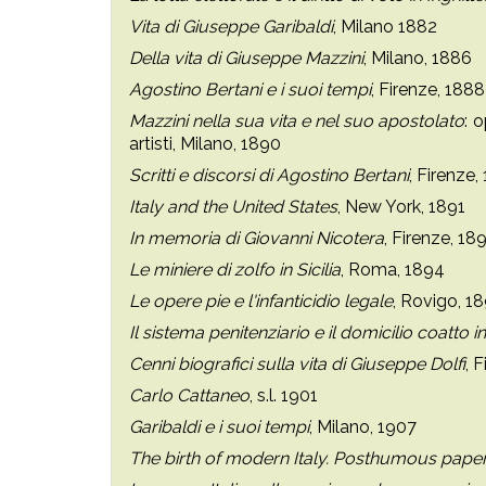
Vita di Giuseppe Garibaldi
, Milano 1882
Della vita di Giuseppe Mazzini
, Milano, 1886
Agostino Bertani e i suoi tempi
, Firenze, 1888
Mazzini nella sua vita e nel suo apostolato
: 
artisti, Milano, 1890
Scritti e discorsi di Agostino Bertani
, Firenze,
Italy and the United States
, New York, 1891
In memoria di Giovanni Nicotera
, Firenze, 18
Le miniere di zolfo in Sicilia
, Roma, 1894
Le opere pie e l'infanticidio legale
, Rovigo, 1
Il sistema penitenziario e il domicilio coatto in 
Cenni biografici sulla vita di Giuseppe Dolfi
, 
Carlo Cattaneo
, s.l. 1901
Garibaldi e i suoi tempi
, Milano, 1907
The birth of modern Italy. Posthumous paper