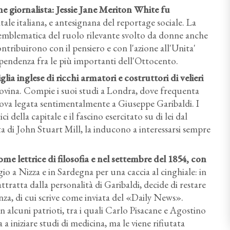
 giornalista: Jessie Jane Meriton White fu
ale italiana, e antesignana del reportage sociale. La
 emblematica del ruolo rilevante svolto da donne anche
ntribuirono con il pensiero e con l'azione all'Unita'
dipendenza fra le più importanti dell'Ottocento.
a inglese di ricchi armatori e costruttori di velieri
 rovina. Compie i suoi studi a Londra, dove frequenta
ova legata sentimentalmente a Giuseppe Garibaldi. I
 della capitale e il fascino esercitato su di lei dal
ta di John Stuart Mill, la inducono a interessarsi sempre
ome lettrice di filosofia e nel settembre del 1854, con
o a Nizza e in Sardegna per una caccia al cinghiale: in
tratta dalla personalità di Garibaldi, decide di restare
denza, di cui scrive come inviata del «Daily News».
 alcuni patrioti, tra i quali Carlo Pisacane e Agostino
 iniziare studi di medicina, ma le viene rifiutata