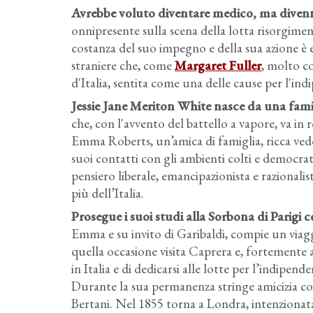
Avrebbe voluto diventare medico, ma divenne
onnipresente sulla scena della lotta risorgiment
costanza del suo impegno e della sua azione è
straniere che, come
Margaret Fuller
, molto co
d'Italia, sentita come una delle cause per l'in
Jessie Jane Meriton White nasce da una famigli
che, con l'avvento del battello a vapore, va in
Emma Roberts, un’amica di famiglia, ricca ved
suoi contatti con gli ambienti colti e democratici
pensiero liberale, emancipazionista e razionalis
più dell’Italia.
Prosegue i suoi studi alla Sorbona di Parigi c
Emma e su invito di Garibaldi, compie un viaggi
quella occasione visita Caprera e, fortemente at
in Italia e di dedicarsi alle lotte per l’indipen
Durante la sua permanenza stringe amicizia con
Bertani. Nel 1855 torna a Londra, intenzionata a