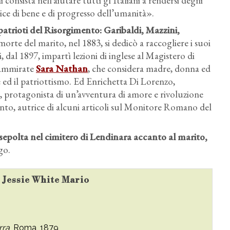
i consista nell’aiutare tutti gl’Italiani a rendersi degni
rice di bene e di progresso dell’umanità».
patrioti del Risorgimento: Garibaldi, Mazzini,
orte del marito, nel 1883, si dedicò a raccogliere i suoi
, dal 1897, impartì lezioni di inglese al Magistero di
ù ammirate
Sara Nathan
, che considera madre, donna ed
e ed il patriottismo. Ed Enrichetta Di Lorenzo,
a, protagonista di un’avventura di amore e rivoluzione
nto, autrice di alcuni articoli sul Monitore Romano del
 sepolta nel cimitero di Lendinara accanto al marito,
go.
u Jessie White Mario
erra
, Roma, 1879