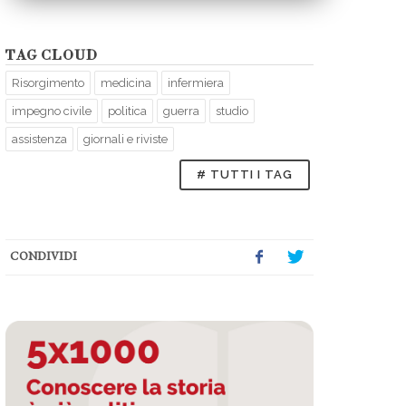
TAG CLOUD
Risorgimento
medicina
infermiera
impegno civile
politica
guerra
studio
assistenza
giornali e riviste
# TUTTI I TAG
CONDIVIDI