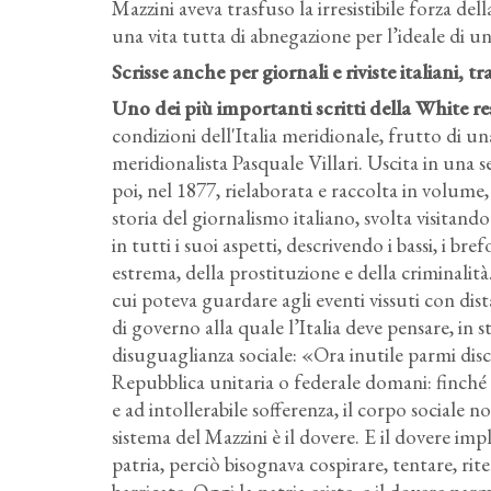
Mazzini aveva trasfuso la irresistibile forza de
una vita tutta di abnegazione per l’ideale di un
Scrisse anche per giornali e riviste italiani,
Uno dei più importanti scritti della White re
condizioni dell'Italia meridionale, frutto di una
meridionalista Pasquale Villari. Uscita in una s
poi, nel 1877, rielaborata e raccolta in volume
storia del giornalismo italiano, svolta visitando
in tutti i suoi aspetti, descrivendo i bassi, i bref
estrema, della prostituzione e della criminalità.
cui poteva guardare agli eventi vissuti con dis
di governo alla quale l’Italia deve pensare, in 
disuguaglianza sociale: «Ora inutile parmi di
Repubblica unitaria o federale domani: finché
e ad intollerabile sofferenza, il corpo sociale n
sistema del Mazzini è il dovere. E il dovere imp
patria, perciò bisognava cospirare, tentare, rit