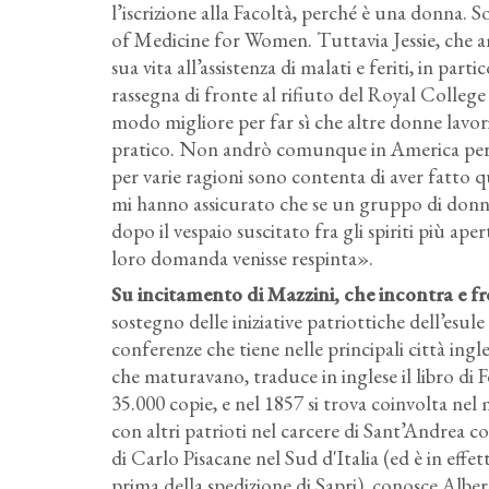
l’iscrizione alla Facoltà, perché è una donna. 
of Medicine for Women. Tuttavia Jessie, che a
sua vita all’assistenza di malati e feriti, in par
rassegna di fronte al rifiuto del Royal Colle
modo migliore per far sì che altre donne lavor
pratico. Non andrò comunque in America per se
per varie ragioni sono contenta di aver fatto 
mi hanno assicurato che se un gruppo di donne
dopo il vespaio suscitato fra gli spiriti più ape
loro domanda venisse respinta».
Su incitamento di Mazzini, che incontra e fre
sostegno delle iniziative patriottiche dell’esule 
conferenze che tiene nelle principali città ingle
che maturavano, traduce in inglese il libro di F
35.000 copie, e nel 1857 si trova coinvolta ne
con altri patrioti nel carcere di Sant’Andrea co
di Carlo Pisacane nel Sud d'Italia (ed è in effe
prima della spedizione di Sapri), conosce Alber