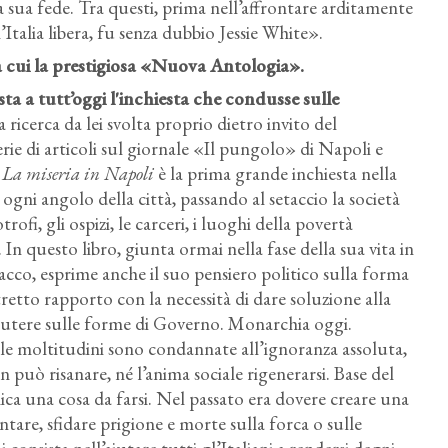
lla sua fede. Tra questi, prima nell’affrontare arditamente
’Italia libera, fu senza dubbio Jessie White».
 tra cui la prestigiosa «Nuova Antologia».
sta a tutt’oggi l'inchiesta che condusse sulle
 ricerca da lei svolta proprio dietro invito del
erie di articoli sul giornale «Il pungolo» di Napoli e
,
La miseria in Napoli
è la prima grande inchiesta nella
 ogni angolo della città, passando al setaccio la società
otrofi, gli ospizi, le carceri, i luoghi della povertà
 In questo libro, giunta ormai nella fase della sua vita in
tacco, esprime anche il suo pensiero politico sulla forma
stretto rapporto con la necessità di dare soluzione alla
scutere sulle forme di Governo. Monarchia oggi.
 le moltitudini sono condannate all’ignoranza assoluta,
on può risanare, né l’anima sociale rigenerarsi. Base del
lica una cosa da farsi. Nel passato era dovere creare una
entare, sfidare prigione e morte sulla forca o sulle