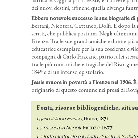
barricate. Oggi la patria esiste, e il dovere parm
dei nuovi destini, affinché quella divenga faut
Ebbero notevole successo le sue biografie di 
Bertani, Nicotera, Cattaneo, Dolfi. E dopo la m
scritti, che pubblica postumi. Negli ultimi anni
Firenze. Tra le sue grandi amiche e donne pi
educatrice esemplare per la sua coscienza civil
compagna di Carlo Pisacane, patriota lei stess
tra le più romantiche e tragiche del Risorgime
1849 e di un intenso epistolario.
Jessie muore in povertà a Firenze nel 1906. È
originario di questo comune nei pressi di Rovi
Fonti, risorse bibliografiche, siti s
I garibaldini in Francia
, Roma, 1871
La miseria in Napoli
, Firenze, 1877
La lotta elettorale e il diritto di voto in Inghilt