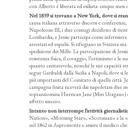
con Alberto è liberata ed esiliata: cinque mesi 
Nel 1859 si trovano a New York, dove si erano
causa italiana attraverso discorsi e conferenze,
Napoleone III, i due coniugi decidono di rientr
Lombardia, e Jessie partecipa come infermiera
arrestati ed espulsi. Si rifugiano in Svizzera m
spedizione dei Mille. La partecipazione di Jessi
resistenza fisica, il coraggio, l’ottimismo e le 
quanto caritatevole, nonché le sue capacità stra
segue Garibaldi dalla Sicilia a Napoli, dove si 
più importanti del Comitato di quella città. Jess
campagna finita riceverà dai napoletani due me
soprannomina Hurrican Jane (Miss Uragano) e 
affetto sincero.
Intanto non interrompe l’attività giornalisti
Nation», «Morning Star», «Scotsman» e la «
nel 1862 in Aspromonte e assiste il medico che 