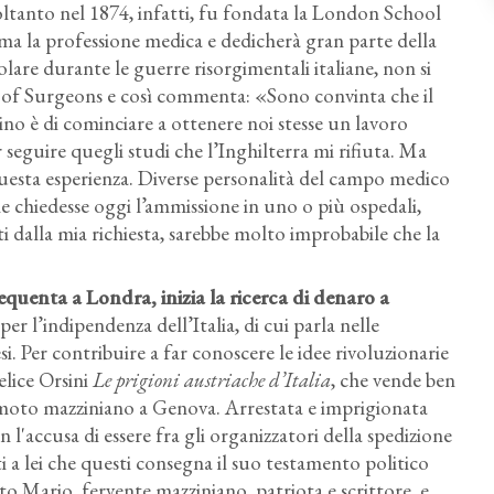
Soltanto nel 1874, infatti, fu fondata la London School
ma la professione medica e dedicherà gran parte della
ticolare durante le guerre risorgimentali italiane, non si
ge of Surgeons e così commenta: «Sono convinta che il
ino è di cominciare a ottenere noi stesse un lavoro
guire quegli studi che l’Inghilterra mi rifiuta. Ma
questa esperienza. Diverse personalità del campo medico
 chiedesse oggi l’ammissione in uno o più ospedali,
rti dalla mia richiesta, sarebbe molto improbabile che la
quenta a Londra, inizia la ricerca di denaro a
per l’indipendenza dell’Italia, di cui parla nelle
si. Per contribuire a far conoscere le idee rivoluzionarie
elice Orsini
Le prigioni austriache d’Italia
, che vende ben
l moto mazziniano a Genova. Arrestata e imprigionata
n l'accusa di essere fra gli organizzatori della spedizione
tti a lei che questi consegna il suo testamento politico
to Mario, fervente mazziniano, patriota e scrittore, e