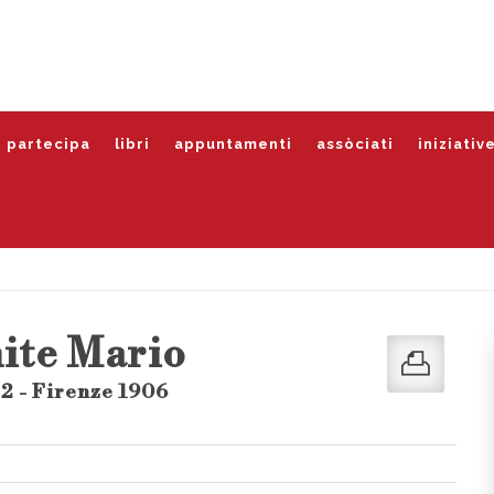
partecipa
libri
appuntamenti
assòciati
iniziativ
hite Mario
2 - Firenze 1906