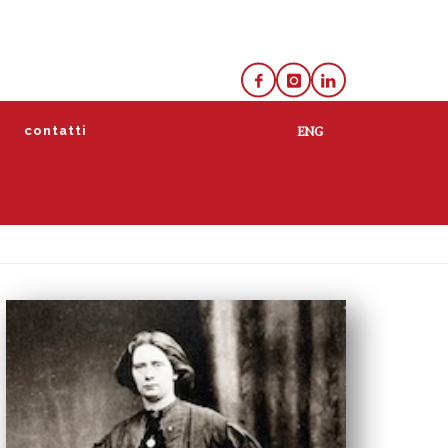
e
contatti