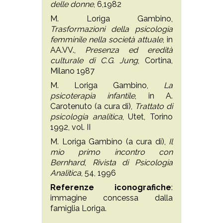
delle donne
, 6,1982
M. Loriga Gambino,
Trasformazioni della psicologia
femminile nella società attuale
, in
AA.VV.,
Presenza ed eredità
culturale di C.G. Jung
, Cortina,
Milano 1987
M. Loriga Gambino,
La
psicoterapia infantile
, in A.
Carotenuto (a cura di),
Trattato di
psicologia analitica
, Utet, Torino
1992, vol. II
M. Loriga Gambino (a cura di),
Il
mio primo incontro con
Bernhard
,
Rivista di Psicologia
Analitica
, 54, 1996
Referenze iconografiche
:
immagine concessa dalla
famiglia Loriga.