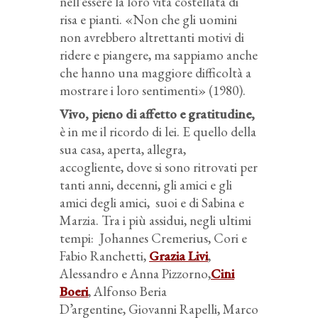
nell’essere la loro vita costellata di
risa e pianti. «Non che gli uomini
non avrebbero altrettanti motivi di
ridere e piangere, ma sappiamo anche
che hanno una maggiore difficoltà a
mostrare i loro sentimenti» (1980).
Vivo, pieno di affetto e gratitudine,
è in me il ricordo di lei. E quello della
sua casa, aperta, allegra,
accogliente, dove si sono ritrovati per
tanti anni, decenni, gli amici e gli
amici degli amici, suoi e di Sabina e
Marzia. Tra i più assidui, negli ultimi
tempi: Johannes Cremerius, Cori e
Fabio Ranchetti,
Grazia Livi
,
Alessandro e Anna Pizzorno,
Cini
Boeri
, Alfonso Beria
D’argentine, Giovanni Rapelli, Marco