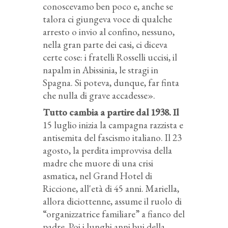
conoscevamo ben poco e, anche se
talora ci giungeva voce di qualche
arresto o invio al confino, nessuno,
nella gran parte dei casi, ci diceva
certe cose: i fratelli Rosselli uccisi, il
napalm in Abissinia, le stragi in
Spagna. Si poteva, dunque, far finta
che nulla di grave accadesse».
Tutto cambia a partire dal 1938. Il
15 luglio inizia la campagna razzista e
antisemita del fascismo italiano. Il 23
agosto, la perdita improvvisa della
madre che muore di una crisi
asmatica, nel Grand Hotel di
Riccione, all'età di 45 anni. Mariella,
allora diciottenne, assume il ruolo di
“organizzatrice familiare” a fianco del
padre. Poi i lunghi anni bui della