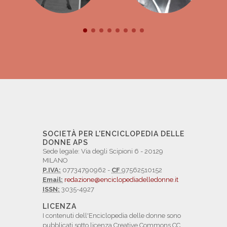
SOCIETÀ PER L'ENCICLOPEDIA DELLE
DONNE APS
Sede legale: Via degli Scipioni 6 - 20129
MILANO
P.IVA:
07734790962 -
CF
97562510152
Email:
redazione@enciclopediadelledonne.it
ISSN:
3035-4927
LICENZA
I contenuti dell'Enciclopedia delle donne sono
pubblicati sotto licenza Creative Commons CC