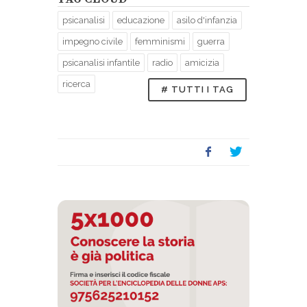
psicanalisi
educazione
asilo d'infanzia
impegno civile
femminismi
guerra
psicanalisi infantile
radio
amicizia
ricerca
# TUTTI I TAG