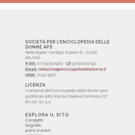
SOCIETÀ PER L'ENCICLOPEDIA DELLE
DONNE APS
Sede legale: Via degli Scipioni 6 - 20129
MILANO
P.IVA:
07734790962 -
CF
97562510152
Email:
redazione@enciclopediadelledonne.it
ISSN:
3035-4927
LICENZA
I contenuti dell'Enciclopedia delle donne sono
pubblicati sotto licenza Creative Commons CC
BY-NC-SA 4.0.
ESPLORA IL SITO
il progetto
biografie
autrici e autori