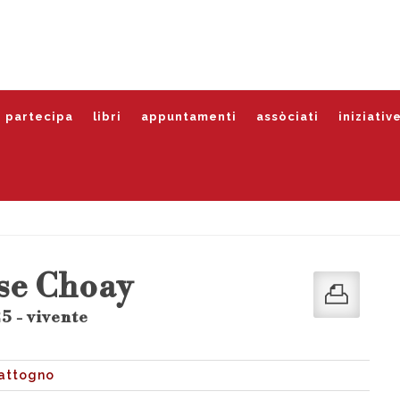
partecipa
libri
appuntamenti
assòciati
iniziativ
se Choay
5 - vivente
attogno